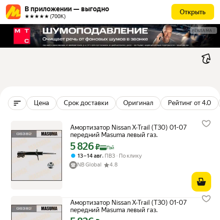
В приложении — выгодно
Открыть
★★★★★ (700К)
РЕКЛАМА
Цена
Срок доставки
Оригинал
Рейтинг от 4.0
Амортизатор Nissan X-Trail (T30) 01-07
передний Masuma левый газ.
5 826
Цена с картой Яндекс Пэй 5826 ₽ вместо
₽
Пэй
,
13 – 14 авг
ПВЗ
По клику
NB Global
4.8
Амортизатор Nissan X-Trail (T30) 01-07
передний Masuma левый газ.
Цена с картой Яндекс Пэй 5826 ₽ вместо