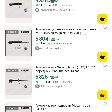
5 826
₽
Пэй
,
14 – 15 авг
ПВЗ
По клику
Торговый дом Восход
4.7
Амортизационная стойка газомасляная
MASUMA NEW (KYB-334361) (1/4) L
Masuma арт. G6382
5 804
Цена с картой Яндекс Пэй 5804 ₽ вместо
₽
Пэй
,
12 авг
доставка магазина
Avto-detali
4.7
Амортизатор Nissan X-Trail (T30) 01-07
передний Masuma левый газ.
5 826
Цена с картой Яндекс Пэй 5826 ₽ вместо
₽
Пэй
,
14 – 15 авг
ПВЗ
По клику
ООО Санрайз
4.7
Амортизатор подвески Masuma арт.
G6382