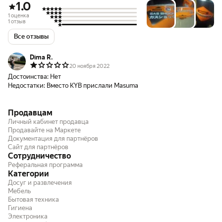
1.0
1 оценка
1 отзыв
Все отзывы
Dima R.
20 ноября 2022
Достоинства:
Нет
Недостатки:
Вместо KYB прислали Masuma
Продавцам
Личный кабинет продавца
Продавайте на Маркете
Документация для партнёров
Сайт для партнёров
Сотрудничество
Реферальная программа
Категории
Досуг и развлечения
Мебель
Бытовая техника
Гигиена
Электроника