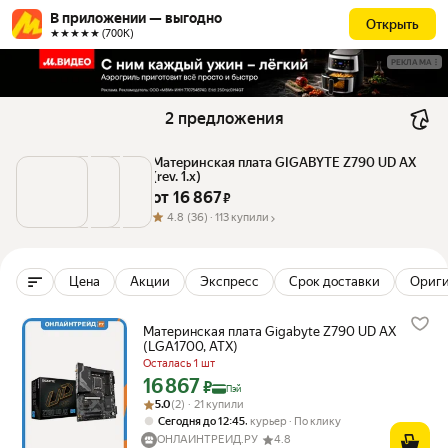
В приложении — выгодно
Открыть
★★★★★ (700К)
РЕКЛАМА
2 предложения
Материнская плата GIGABYTE Z790 UD AX 
(rev. 1.x)
от 
16 867
 ₽
4.8
(36) ·
113 купили
Цена
Акции
Экспресс
Срок доставки
Ориг
Материнская плата Gigabyte Z790 UD AX
(LGA1700, ATX)
Осталась 1 шт
16 867
Цена с картой Яндекс Пэй 16867 ₽ вместо
₽
Пэй
Рейтинг товара: 5.0 из 5
Оценок: (2) · 21 купили
5.0
(2) · 21 купили
,
Сегодня до 12:45
курьер
По клику
ОНЛАЙНТРЕЙД.РУ
4.8