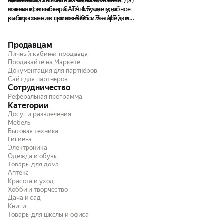
антена WI-FI в комплекте(выносная на
Цена могла бы быть и пониже(как всегда)
Комментарий:
Материнская плата это
материнки не было ни
магните) и кабель SATA 4.Более удобное
основа компьютера, поэтому должна
работает, как часы, 
расположение кнопок BIOS и батарейки
выбираться по применению. Эта МП для
свистят и не пищят, 
CMOS 5.Есть возможность подключения
работы (Графика,дизайн,и т.д.)самое
подсветки RGB 6.Возможность
оптимальное на мой взгляд .Рекомендую.
Продавцам
подключения устройств Thanderbolt 7.Слот
для видеокарты с поддержкой PCI-E 4.0
Личный кабинет продавца
8.В настройках BIOS есть русский язык 9.
Продавайте на Маркете
Документация для партнёров
Две приличные утилиты от Gigabyte для
Сайт для партнёров
управлением разгоном и вентиляцией
Сотрудничество
10.Есть разъем HDMI для встроенной
Реферальная программа
графики
Категории
Досуг и развлечения
Мебель
Бытовая техника
Гигиена
Электроника
Одежда и обувь
Товары для дома
Аптека
Красота и уход
Хобби и творчество
Дача и сад
Книги
Товары для школы и офиса