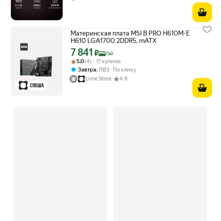
Материнская плата MSI B PRO H610M-E
H610 LGA1700 2DDR5, mATX
7 841
Цена с картой Яндекс Пэй 7841 ₽ вместо
₽
Пэй
Рейтинг товара: 5.0 из 5
Оценок: (4) · 17 купили
5.0
(4) · 17 купили
,
Завтра
ПВЗ
По клику
Lime Store
4.8