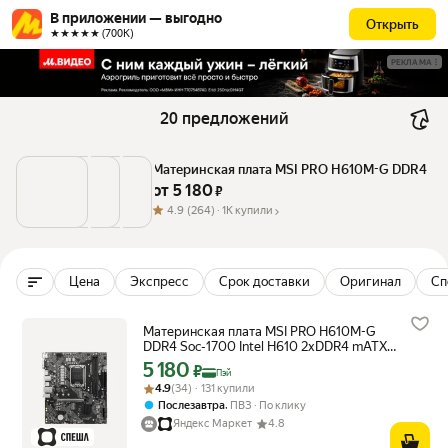
В приложении — выгодно
Открыть
★★★★★ (700К)
РЕКЛАМА
20 предложений
Материнская плата MSI PRO H610M-G DDR4
от 
5 180
 ₽
4.9
(264) ·
1K купили
Цена
Экспресс
Срок доставки
Оригинал
Сп
Материнская плата MSI PRO H610M-G
DDR4 Soc-1700 Intel H610 2xDDR4 mATX
AC`97 8ch(7.1) GbLAN+VGA+HDMI
5 180
Цена с картой Яндекс Пэй 5180 ₽ вместо
₽
Пэй
Рейтинг товара: 4.9 из 5
Оценок: (34) · 131 купили
4.9
(34) · 131 купили
,
Послезавтра
ПВЗ
По клику
Яндекс Маркет
4.8