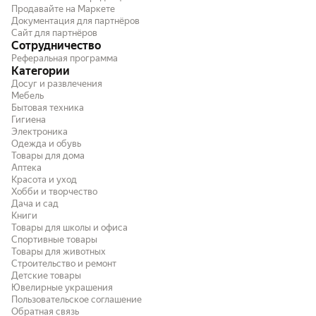
оперативки 3200 в xmp, без проблем
Продавайте на Маркете
разъемом
Документация для партнёров
запустилась и выдержала тесты. gigabyte с
Сайт для партнёров
их сломанным биосом не всегда готовы
Сотрудничество
брать нужную частоту. Однако что я
Реферальная программа
раньше не встречал в других материнках,
Категории
так это защитная заглушка для usb на
Досуг и развлечения
плажке I/O (которую нужно выгибать
Мебель
заранее, до установки материнской платы
Бытовая техника
в корпус). Тут косяк мой, потому что стоило
Гигиена
проверить. Однако предупрежу будущих
Электроника
покупателей, проверьте заглушку прежде,
Одежда и обувь
чем устанавливать материнку) Иначе
Товары для дома
потом придётся колхозить или
Аптека
пересобирать пк.
Красота и уход
Хобби и творчество
Дача и сад
Книги
Товары для школы и офиса
Спортивные товары
Товары для животных
Строительство и ремонт
Детские товары
Ювелирные украшения
Пользовательское соглашение
Обратная связь