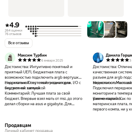
4.9
264 оценки
76 отзывов
Все отзывы
Максим Турбин
Данила Горш
6 января 2025
3
Достоинства:
Интуитивно понятный и
Достоинства:
Отлична
приятный UEFI, бюджетная плата с
качественная система
возможностью подключить argb вертушки,
разъем для argb подс
с нормальной системой питания для
Недостатки:
Отсутствие радиаторов, I/O с
возможность поставит
Недостатки:
Мало usb
бюджетных камней
внутренней заглушкой
Подключил переднюю 
Комментарий:
Лучшая плата за свой
мониторинга темпера
бюджет. Впервые взял мать от msi, до этого
уже не хватило.
Комментарий:
Как по
делал сборки на asus и gigabyte. Для
материнская плата, п
такого чипсета довольно навороченная
первого компа, ни у к
плата. Разве что смущает отсутствие хоть
отлично вывозит проц 
каких-то радиаторов на цепях питания или
знакомых стоят и 1210
Продавцам
слоте ссд. Но для H чипсета это не
проблем нет. Отлична
критично. Радует, что сразу взяла частоту
лучшая в своем сегме
Личный кабинет продавца