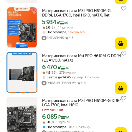
Материнская плата MSI PRO H610M-G
DDR4, LGA 1700, Intel H610, mATX, Ret
5 934
Цена с картой Яндекс Пэй 5934 ₽ вместо
₽
Пэй
Рейтинг товара: 5.0 из 5
Оценок: (8) · 44 купили
5.0
(8) · 44 купили
,
Послезавтра
самовывоз
СИТИЛИНК
4.8
Материнская плата Msi PRO H610M-G DDR4
(LGA1700, mATX)
6 470
Цена с картой Яндекс Пэй 6470 ₽ вместо
₽
Пэй
Рейтинг товара: 4.9 из 5
Оценок: (85) · 279 купили
4.9
(85) · 279 купили
,
Завтра до 14:45
курьер
По клику
ОНЛАЙНТРЕЙД.РУ
4.8
Материнская плата MSI PRO H610M-G DDR4,
LGA 1700, Intel H610
Осталась 1 шт
6 085
Цена с картой Яндекс Пэй 6085 ₽ вместо
₽
Пэй
Рейтинг товара: 5.0 из 5
Оценок: (1) · 9 купили
5.0
(1) · 9 купили
,
Послезавтра
ПВЗ
По клику