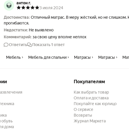
антон г.
3 июля 2024
Достоинства:
Отличный матрас. В меру жёсткий, но не слишком. 
прогибаются.
Недостатки:
Не выявлено
Комментарий:
за свою цену вполне неплох
Ответить
Показать 1 ответ
Мебель
Мебель для спальни
Матрасы
Матрасы
Ма
рии
Покупателям
развлечения
Как выбрать товар
Оплата и доставка
техника
Покупайте как юрлицо
О сервисе
ика
Возвраты
 обувь
Журнал Маркета
ля дома