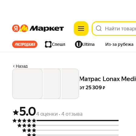
Яндекс
Яндекс
Все хиты
Спешл
Ultima
Из-за рубежа
Дом
Ремонт
Детям
Красота
Электроника
Назад
Матрас Lonax Medi
от 
25 309
 ₽
5.0
4 оценки
4 отзыва
•