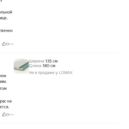
ольной
ице,
ственно
0
Ширина:
135 см
Длина:
180 см
Не в продаже у LONAX
вили
иям.
отом
рас на
ется.
0