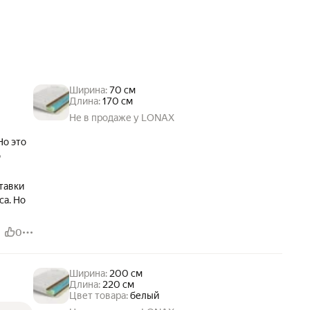
Ширина:
70 см
Длина:
170 см
Не в продаже у LONAX
Но это
о
тавки
са. Но
0
Ширина:
200 см
Длина:
220 см
Цвет товара:
белый