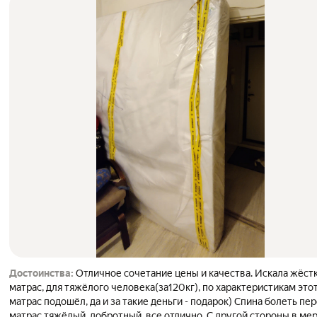
Достоинства:
Отличное сочетание цены и качества. Искала жёст
матрас, для тяжёлого человека(за120кг), по характеристикам это
матрас подошёл, да и за такие деньги - подарок) Спина болеть перестала,
матрас тяжёлый, добротный, все отлично. С другой стороны в ме