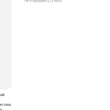
Не в продаже у LONAX
кий
т
ру