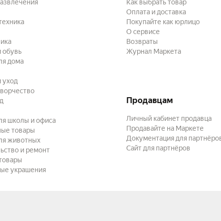
развлечения
Как выбрать товар
Оплата и доставка
техника
Покупайте как юрлицо
О сервисе
ика
Возвраты
 обувь
Журнал Маркета
ля дома
и уход
творчество
Продавцам
ад
Личный кабинет продавца
ля школы и офиса
Продавайте на Маркете
ные товары
Документация для партнёро
ля животных
Сайт для партнёров
ьство и ремонт
товары
ые украшения