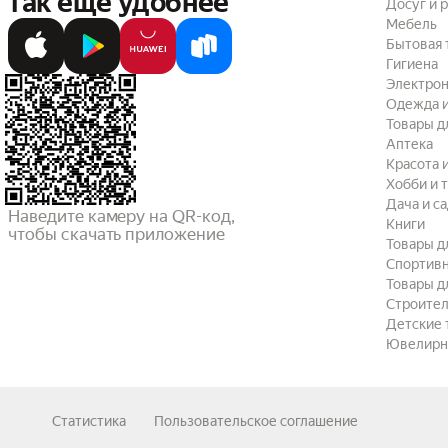
так ещё удобнее
Досуг и 
Мебель
Бытовая 
Гигиена
Электрон
Одежда и
Товары д
Аптека
Красота 
Хобби и 
Дача и с
Наведите камеру на QR-код,

Книги
чтобы скачать приложение
Товары д
Спортив
Товары д
Строител
Детские 
Ювелирн
Статистика
Пользовательское соглашение