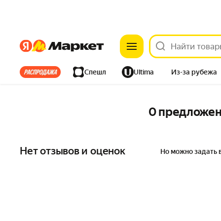
Яндекс
Яндекс
Все хиты
Спешл
Ultima
Из-за рубежа
Дом
Ремонт
Детям
Красота
Электроника
0 предложе
Нет отзывов и оценок
Но можно задать 