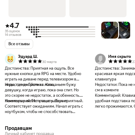
4.7
35 оценок
14 отзывов
Все отзывы
Эдуард Ш.
Имя скрыто
30 марта
2
Достоинства:
Приятная на ощупь. Все
Достоинства:
Занимае
нужные кнопки для RPG на месте. Удобно
красивая яркая подс
играть на диване перед телевизором в
клавиатура
игры, где джойстика мало.
Недостатки:
Громкая. Клацаньем бужу
Недостатки:
Пока не 
девушку, когда играю, пока она спит. Но
см в коменте
это скорее не недостаток, а особенность.
Комментарий:
Клавиа
Некоторые любят клацать. Звук приятный.
Комментарий:
Исправно работает.
удобная подставка по
Соответствует ожиданиям. Начал играть с
легко прожимаются. 
ноутбуком, чтобы не способствовать
нужно заранее соотн
износу клавиатуры ноута.
вашей игры и на клав
клавиатура заточена 
Продавцам
клавиш: передвижени
Однако на ней нет кла
Личный кабинет продавца