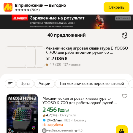
В приложении — выгодно
Открыть
★★★★★ (700К)
РЕКЛАМА
40 предложений
Механическая игровая клавиатура E-YOOSO 
K-700 для работы одной рукой со 
светодиодной RGB-подсветкой и 6 
от 
2 086
 ₽
встроенными макроклавишами
4.7
(35) ·
137 купили
Цена
Акции
Тип механических переключателей
Механическая игровая клавиатура E-
YOOSO K-700 для работы одной рукой со
светодиодной RGB-подсветкой и 6
2 456
Цена с картой Яндекс Пэй 2456 ₽ вместо
₽
Пэй
встроенными макроклавишами
Рейтинг товара: 4.7 из 5
Оценок: (34) · 137 купили
4.7
(34) · 137 купили
,
24 – 27 авг
ПВЗ
По клику
Из-за рубежа
необыкновенный
4.5