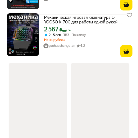
Механическая игровая клавиатура E-
YOOSO K-700 для работы одной рукой со
светодиодной RGB-подсветкой и 6
2 567
Цена с картой Яндекс Пэй 2567 ₽ вместо
₽
Пэй
встроенными макроклавишами
,
2 – 5 сен
ПВЗ
По клику
Из-за рубежа
guohuashangdian
4.2