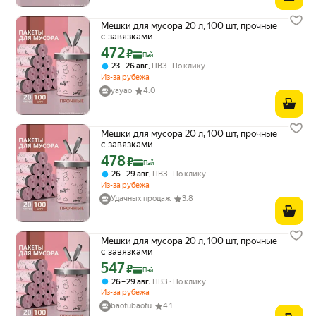
Мешки для мусора 20 л, 100 шт, прочные
с завязками
472
Цена с картой Яндекс Пэй 472 ₽ вместо
₽
Пэй
,
23 – 26 авг
ПВЗ
По клику
Из-за рубежа
yayao
4.0
Мешки для мусора 20 л, 100 шт, прочные
с завязками
478
Цена с картой Яндекс Пэй 478 ₽ вместо
₽
Пэй
,
26 – 29 авг
ПВЗ
По клику
Из-за рубежа
Удачных продаж
3.8
Мешки для мусора 20 л, 100 шт, прочные
с завязками
547
Цена с картой Яндекс Пэй 547 ₽ вместо
₽
Пэй
,
26 – 29 авг
ПВЗ
По клику
Из-за рубежа
baofubaofu
4.1