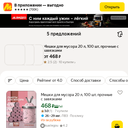
В приложении — выгодно
Открыть
★★★★★ (700К)
РЕКЛАМА
5 предложений
Мешки для мусора 20 л, 100 шт, прочные с 
завязками
от 
468
 ₽
2.5
(2) ·
10 купили
Цена
Рейтинг от 4.0
Способ доставки
Способы о
Мешки для мусора 20 л, 100 шт, прочные
с завязками
468
Цена с картой Яндекс Пэй 468 ₽ вместо
₽
Пэй
Рейтинг товара: 3.0 из 5
Оценок: (1) · 7 купили
3.0
(1) · 7 купили
,
26 – 29 авг
ПВЗ
По клику
Из-за рубежа
kuailegou
4.2