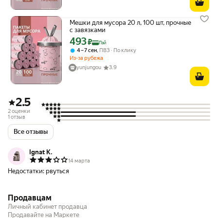
Мешки для мусора 20 л, 100 шт, прочные
с завязками
493
Цена с картой Яндекс Пэй 493 ₽ вместо
₽
Пэй
,
4 – 7 сен
ПВЗ
По клику
Из-за рубежа
yunjungou
3.9
2.5
2 оценки
1 отзыв
Все отзывы
Ignat K.
14 марта
Недостатки:
рвуться
Продавцам
Личный кабинет продавца
Продавайте на Маркете