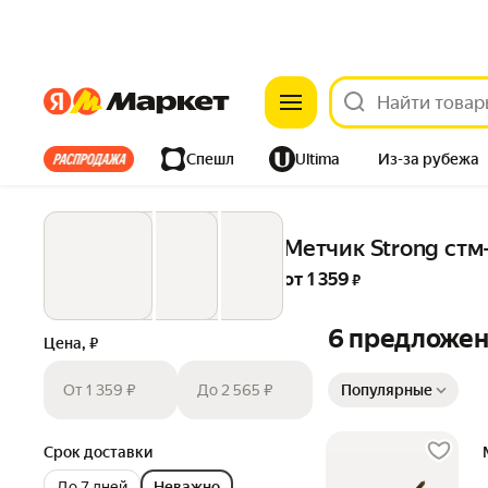
Яндекс
Яндекс
Все хиты
Спешл
Ultima
Из-за рубежа
Дом
Ремонт
Детям
Красота
Электроника
Метчик Strong стм-
от 
1 359
 ₽
6 предложе
Цена, ₽
Сортировка товаров
От 1 359 ₽
До 2 565 ₽
Популярные
Срок доставки
До 7 дней
Неважно