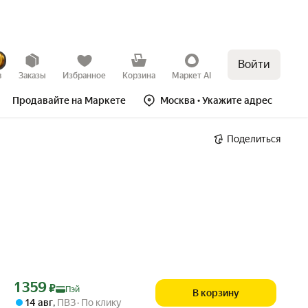
Войти
в
Заказы
Избранное
Корзина
Маркет AI
Продавайте на Маркете
Москва
• Укажите адрес
Поделиться
Цена с картой Яндекс Пэй 1359 ₽ вместо
1 359
₽
Пэй
В корзину
14 авг
,
ПВЗ
По клику