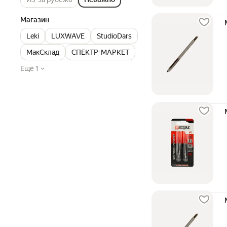
Магазин
Leki
LUXWAVE
StudioDars
МакСклад
СПЕКТР-МАРКЕТ
Ещё 1