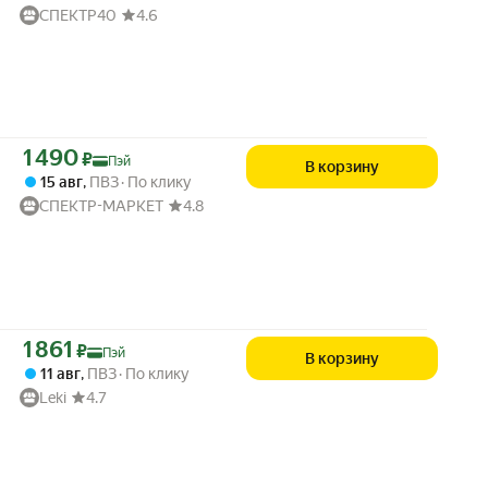
СПЕКТР40
4.6
Цена с картой Яндекс Пэй 1490 ₽ вместо
1 490
₽
Пэй
В корзину
15 авг
,
ПВЗ
По клику
СПЕКТР-МАРКЕТ
4.8
Цена с картой Яндекс Пэй 1861 ₽ вместо
1 861
₽
Пэй
В корзину
11 авг
,
ПВЗ
По клику
Leki
4.7