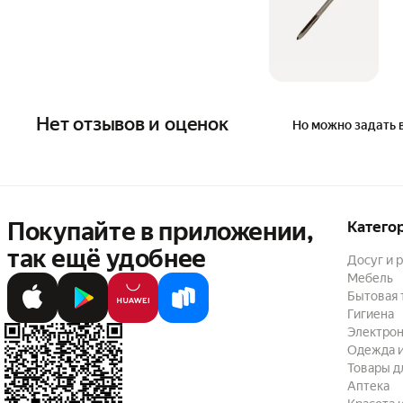
Нет отзывов и оценок
Но можно задать 
Покупайте в приложении,
Катего
так ещё удобнее
Досуг и 
Мебель
Бытовая 
Гигиена
Электрон
Одежда и
Товары д
Аптека