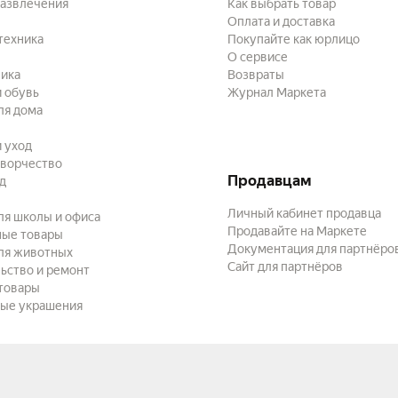
развлечения
Как выбрать товар
Оплата и доставка
техника
Покупайте как юрлицо
О сервисе
ика
Возвраты
 обувь
Журнал Маркета
ля дома
и уход
творчество
Продавцам
ад
Личный кабинет продавца
ля школы и офиса
Продавайте на Маркете
ные товары
Документация для партнёро
ля животных
Сайт для партнёров
ьство и ремонт
товары
ые украшения