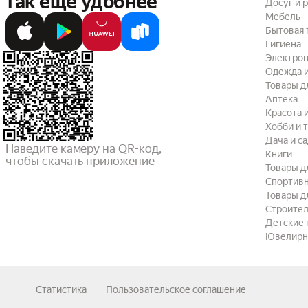
так ещё удобнее
Досуг и 
Мебель
Бытовая 
Гигиена
Электрон
Одежда и
Товары д
Аптека
Красота 
Хобби и 
Дача и с
Наведите камеру на QR-код,

Книги
чтобы скачать приложение
Товары д
Спортив
Товары д
Строител
Детские 
Ювелирн
Статистика
Пользовательское соглашение