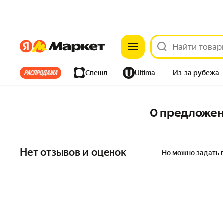
Яндекс
Яндекс
Все хиты
Спешл
Ultima
Из-за рубежа
Дом
Ремонт
Детям
Красота
Электроника
0 предложе
Нет отзывов и оценок
Но можно задать 