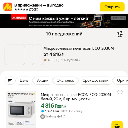
В приложении — выгодно
Открыть
★★★★★ (700К)
РЕКЛАМА
10 предложений
Микроволновая печь  econ ECO-2030M
от 
4 816
 ₽
4.8
(36) ·
107 купили
Цена
Акции
Экспресс
Срок доставки
Ориг
Микроволновая печь ECON ECO-2030M
белый, 20 л, 6 ур. мощности
4 816
Цена с картой Яндекс Пэй 4816 ₽ вместо
₽
Пэй
,
10 – 11 авг
ПВЗ
По клику
Uratorg
4.7