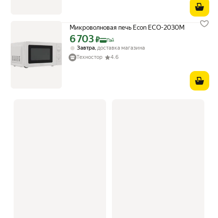
Микроволновая печь Econ ECO-2030M
6 703
Цена с картой Яндекс Пэй 6703 ₽ вместо
₽
Пэй
,
Завтра
доставка магазина
Техностор
4.6