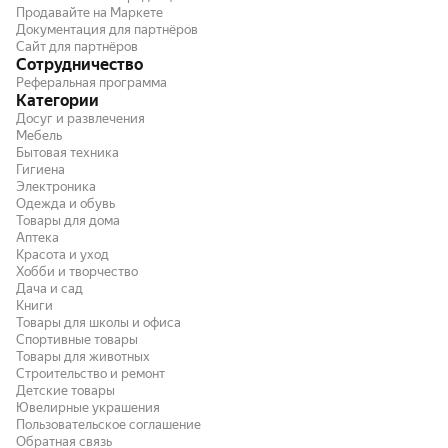
Управление очень простое - два барабана,
Продавайте на Маркете
Документация для партнёров
один мощность, второй время. Не очень
Сайт для партнёров
большая по размерам, но большая тарелка
Сотрудничество
влезает и крутится, не застревая. Если
Реферальная программа
нужна СВЧ только для подогрева пищи -
Категории
рекомендую эту модель.
Досуг и развлечения
Мебель
Бытовая техника
Гигиена
Электроника
Одежда и обувь
Товары для дома
Аптека
Красота и уход
Хобби и творчество
Дача и сад
Книги
Товары для школы и офиса
Спортивные товары
Товары для животных
Строительство и ремонт
Детские товары
Ювелирные украшения
Пользовательское соглашение
Обратная связь