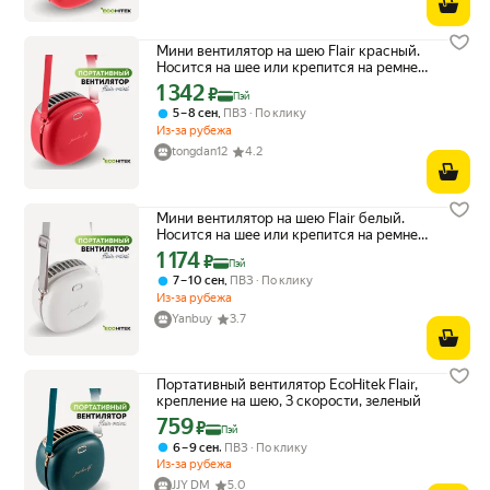
Мини вентилятор на шею Flair красный.
Носится на шее или крепится на ремне.
Обдувает лицо и спину, не занимает
1 342
Цена с картой Яндекс Пэй 1342 ₽ вместо
₽
Пэй
руки. Беспроводной, работает от
,
5 – 8 сен
ПВЗ
По клику
аккумулятора
Из-за рубежа
tongdan12
4.2
Мини вентилятор на шею Flair белый.
Носится на шее или крепится на ремне.
Обдувает лицо и спину, не занимает
1 174
Цена с картой Яндекс Пэй 1174 ₽ вместо
₽
Пэй
руки. Беспроводной, работает от
,
7 – 10 сен
ПВЗ
По клику
аккумулятора
Из-за рубежа
Yanbuy
3.7
Портативный вентилятор EcoHitek Flair,
крепление на шею, 3 скорости, зеленый
759
Цена с картой Яндекс Пэй 759 ₽ вместо
₽
Пэй
,
6 – 9 сен
ПВЗ
По клику
Из-за рубежа
JJY DM
5.0