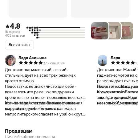
4.8
1K оценок
405 отзывов
Все отзывы
Лада Акишина
Лара
27 июля 2024
1
Достоинства:
маленький, легкий,
Достоинства:
Милый 
стильный. дует на всех трех режимах
гаджет,несмотря на 
просто отлично.
размеры дует очень 
Недостатки:
не знаю) чисто для себя -
после того,как в душ
Недостатки:
Пока нар
показалось что ремешок по-дурацки
плохо,а вот этот мал
Комментарий:
Посмот
крепится. но на деле - нормально все. так
такой ситуации.Носит
эксплуатации,как до
что - за неделю активного использования
Комментарий:
погода была не сильно
невесомый ,маленьки
насколько быстро за
минусов для себя не нашла.
жаркой, но душно было что кашмар. в
ремень сумки,или по
👋
метро питерском спасает на ура! оч крутой
регулируемый ремешо
девайс! на первом режиме почти никогда
держать в руках.Да и
не выключала. как заметил другой
нарядный аксессуар.
Продавцам
пользователь - на 1м режиме работает 12
присутствует очень х
часов! это вообще топ! плюс заряжается
для зарядки-
Личный кабинет продавца