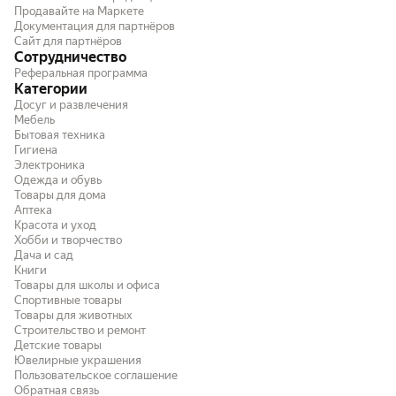
удобно. невероятно приятный дизайн и
Продавайте на Маркете
плоский,гибкий,вооб
Документация для партнёров
цвет (у меня был оранжевый). в самый
порадовало,рекоменд
Сайт для партнёров
жаркий день (26 градусов) и на палящем
Сотрудничество
солнце - на 2м режиме идеально
Реферальная программа
чувствовала себя. я очень полная женщина
Категории
и мне очень тяжело в жаркую погоду на
Досуг и развлечения
открытом солнце. но с этим кондеем я ни
Мебель
разу не почувствовала себя плохо. в самые
Бытовая техника
жаркие моменты - подносила впритык к
Гигиена
лицу вентилятор. понимаю что не совсем
Электроника
логично, но это куда проще и удобней
Одежда и обувь
веера. очень понравился, за свои деньги
Товары для дома
хорош!
Аптека
Красота и уход
Хобби и творчество
Дача и сад
Книги
Товары для школы и офиса
Спортивные товары
Товары для животных
Строительство и ремонт
Детские товары
Ювелирные украшения
Пользовательское соглашение
Обратная связь