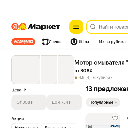
Яндекс
Яндекс
Все хиты
Спешл
Ultima
Из-за рубежа
Дом
Ремонт
Детям
Красота
Электроника
Мотор омывателя "
от 
308
 ₽
4.8
(4) ·
6 купили
13 предложе
Цена, ₽
Сортировка товаров
От 308 ₽
До 4 754 ₽
Популярные
Акции
Ниже рынка
Баллы за отзыв