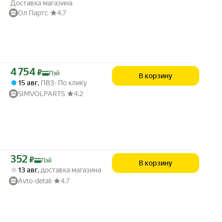
Доставка магазина
Ол Партс
4.7
Цена с картой Яндекс Пэй 4754 ₽ вместо
4 754
₽
Пэй
В корзину
15 авг
,
ПВЗ
По клику
SIMVOLPARTS
4.2
Цена с картой Яндекс Пэй 352 ₽ вместо
352
₽
Пэй
В корзину
13 авг
,
доставка магазина
Avto-detali
4.7