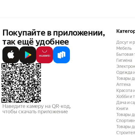
Покупайте в приложении,
Катего
так ещё удобнее
Досуг и 
Мебель
Бытовая 
Гигиена
Электрон
Одежда и
Товары д
Аптека
Красота 
Хобби и 
Дача и с
Наведите камеру на QR-код,

Книги
чтобы скачать приложение
Товары д
Спортив
Товары д
Строител