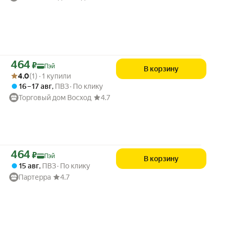
Цена с картой Яндекс Пэй 464 ₽ вместо
464
₽
Пэй
В корзину
Рейтинг товара: 4.0 из 5
Оценок: (1) · 1 купили
4.0
(1) · 1 купили
16 – 17 авг
,
ПВЗ
По клику
Торговый дом Восход
4.7
Цена с картой Яндекс Пэй 464 ₽ вместо
464
₽
Пэй
В корзину
15 авг
,
ПВЗ
По клику
Партерра
4.7