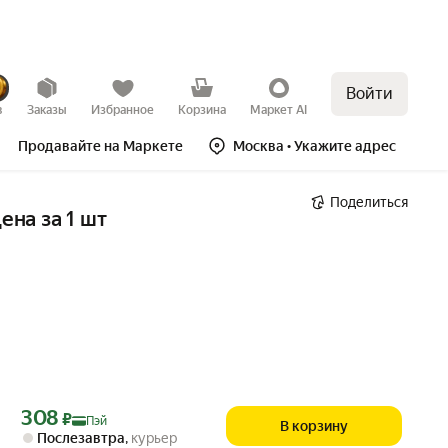
Войти
в
Заказы
Избранное
Корзина
Маркет AI
Продавайте на Маркете
Москва
• Укажите адрес
Поделиться
на за 1 шт
Цена с картой Яндекс Пэй 308 ₽ вместо
308
₽
Пэй
В корзину
Послезавтра
,
курьер