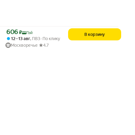
Цена с картой Яндекс Пэй 606 ₽ вместо
606
₽
Пэй
В корзину
12 – 13 авг
,
ПВЗ
По клику
Москворечье
4.7