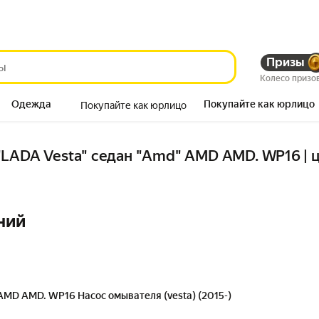
Призы
Колесо призо
Одежда
Покупайте как юрлицо
Покупайте как юрлицо
Продукты
LADA Vesta" седан "Amd" AMD AMD. WP16 | це
ний
AMD AMD. WP16 Насос омывателя (vesta) (2015-)