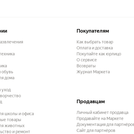
рии
Покупателям
развлечения
Как выбрать товар
Оплата и доставка
техника
Покупайте как юрлицо
О сервисе
ика
Возвраты
 обувь
Журнал Маркета
ля дома
и уход
творчество
Продавцам
ад
Личный кабинет продавца
ля школы и офиса
Продавайте на Маркете
ные товары
Документация для партнёро
ля животных
Сайт для партнёров
ьство и ремонт