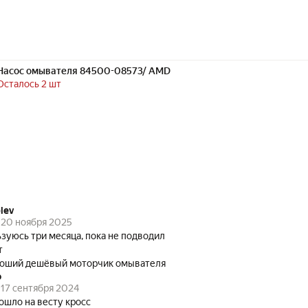
Насос омывателя 84500-08573/ AMD
Осталось 2 шт
lev
20 ноября 2025
зуюсь три месяца, пока не подводил
т
оший дешёвый моторчик омывателя
о
17 сентября 2024
ошло на весту кросс