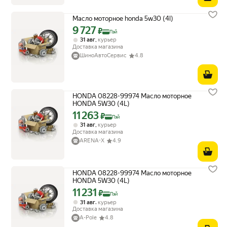
Масло моторное honda 5w30 (4l)
9 727
Цена с картой Яндекс Пэй 9727 ₽ вместо
₽
Пэй
,
31 авг
курьер
Доставка магазина
ШиноАвтоСервис
4.8
HONDA 08228-99974 Масло моторное
HONDA 5W30 (4L)
11 263
Цена с картой Яндекс Пэй 11263 ₽ вместо
₽
Пэй
,
31 авг
курьер
Доставка магазина
ARENA-X
4.9
HONDA 08228-99974 Масло моторное
HONDA 5W30 (4L)
11 231
Цена с картой Яндекс Пэй 11231 ₽ вместо
₽
Пэй
,
31 авг
курьер
Доставка магазина
A-Pole
4.8