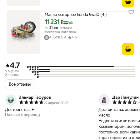
Масло моторное honda 5w30 (4l)
11 231
Цена с картой Яндекс Пэй 11231 ₽ вместо
₽
Пэй
,
31 авг
курьер
Доставка магазина
АЗБУКА-А
4.6
4.7
9 оценок
2 отзыва
Все отзывы
Эльнар Гафуров
Дар Лимулин
27 апреля 2025
1
Достоинства:
+
Достоинства:
хороше
Показать перевод
масло
Недостатки:
не выяви
Комментарий:
исполь
постоянно. если какие-то из
характеристик и отл