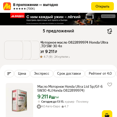
В приложении — выгодно
Открыть
★★★★★ (700К)
РЕКЛАМА
5 предложений
Моторное масло 0822899974 Honda Ultra 
LTD 5W-30 4л
от 
9 211
 ₽
4.7
(9) ·
24 купили
Цена
Экспресс
Срок доставки
Рейтинг от 4.0
Масло Моторное Honda Ultra Ltd Sp/Gf-6
5W30 4L(Honda 0822899974)
9 211
Цена с картой Яндекс Пэй 9211 ₽ вместо
₽
Пэй
,
Сегодня до 13:15
курьер
По клику
АО Авто-Евро
4.7