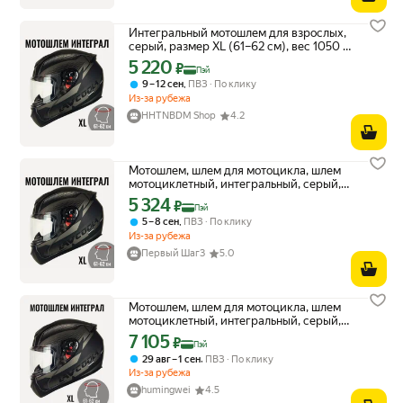
Интегральный мотошлем для взрослых,
серый, размер XL (61–62 см), вес 1050 г,
корпус из термопластика
5 220
Цена с картой Яндекс Пэй 5220 ₽ вместо
₽
Пэй
,
9 – 12 сен
ПВЗ
По клику
Из-за рубежа
HHTNBDM Shop
4.2
Мотошлем, шлем для мотоцикла, шлем
мотоциклетный, интегральный, серый,
размер XL(61-62)
5 324
Цена с картой Яндекс Пэй 5324 ₽ вместо
₽
Пэй
,
5 – 8 сен
ПВЗ
По клику
Из-за рубежа
Первый Шаг3
5.0
Мотошлем, шлем для мотоцикла, шлем
мотоциклетный, интегральный, серый,
размер XL(61-62)
7 105
Цена с картой Яндекс Пэй 7105 ₽ вместо
₽
Пэй
,
29 авг – 1 сен
ПВЗ
По клику
Из-за рубежа
humingwei
4.5