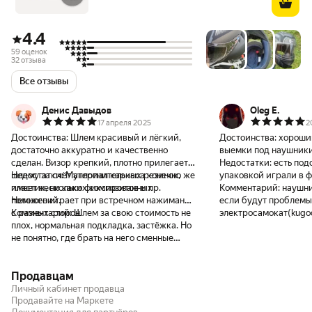
4.4
59 оценок
32 отзыва
Все отзывы
Денис Давыдов
Oleg E.
17 апреля 2025
2
Достоинства:
Шлем красивый и лёгкий,
Достоинства:
хороший
достаточно аккуратно и качественно
выемки под наушники
сделан. Визор крепкий, плотно прилегает к
Недостатки:
есть под
шлему за счёт уплотнительных резинок,
Недостатки:
Материал каркаса конечно же
упаковкой играли в 
имеет несколько фиксированных
пластик, ни каких композитов и пр.
Комментарий:
наушни
положений.
Немного играет при встречном нажимании
если будут проблемы
с разных сторон.
Комментарий:
Шлем за свою стоимость не
электросамокат(kugoo
плох, нормальная подкладка, застёжка. Но
более чем
не понятно, где брать на него сменные
визоры, пинлоки и прочее, в случае
поломок или при необходимости.
Продавцам
Личный кабинет продавца
Продавайте на Маркете