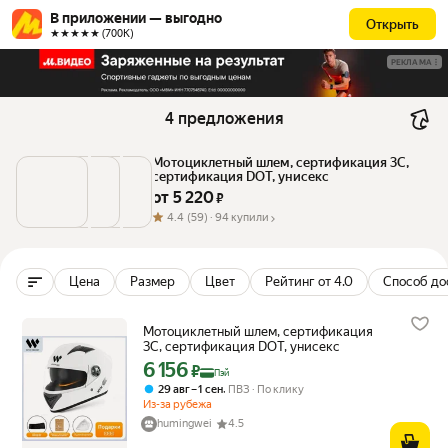
В приложении — выгодно
Открыть
★★★★★ (700К)
РЕКЛАМА
4 предложения
Мотоциклетный шлем, сертификация 3C, 
сертификация DOT, унисекс
от 
5 220
 ₽
4.4
(59) ·
94 купили
Цена
Размер
Цвет
Рейтинг от 4.0
Способ до
Мотоциклетный шлем, сертификация
3C, сертификация DOT, унисекс
6 156
Цена с картой Яндекс Пэй 6156 ₽ вместо
₽
Пэй
,
29 авг – 1 сен
ПВЗ
По клику
Из-за рубежа
humingwei
4.5