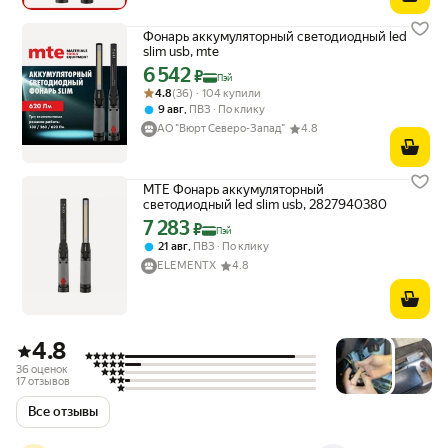
Фонарь аккумуляторный светодиодный led
slim usb, mte
6 542
Цена с картой Яндекс Пэй 6542 ₽ вместо
₽
Пэй
Рейтинг товара: 4.8 из 5
Оценок: (36) · 104 купили
4.8
(36) · 104 купили
,
9 авг
ПВЗ
По клику
АО "Вюрт Северо-Запад"
4.8
MTE Фонарь аккумуляторный
светодиодный led slim usb, 2827940380
7 283
Цена с картой Яндекс Пэй 7283 ₽ вместо
₽
Пэй
,
21 авг
ПВЗ
По клику
ELEMENTX
4.8
4.8
36 оценок
17 отзывов
Все отзывы