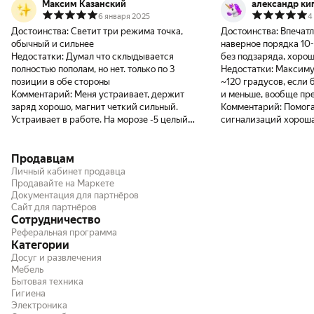
Максим Казанский
александр ки
6 января 2025
4
Достоинства:
Светит три режима точка,
Достоинства:
Впечатл
обычный и сильнее
наверное порядка 10-
Недостатки:
Думал что склыдывается
без подзаряда, хоро
полностью пополам, но нет. только по 3
Недостатки:
Максиму
позиции в обе стороны
~120 градусов, если 
Комментарий:
Меня устраивает, держит
и меньше, вообще пр
заряд хорошо, магнит четкий сильный.
Комментарий:
Помога
Устраивает в работе. На морозе -5 целый
сигнализаций хороша
день показал себя хорошо, еще и остался
заряд. Качество материала отличное. Я
Продавцам
доволеня
Личный кабинет продавца
Продавайте на Маркете
Документация для партнёров
Сайт для партнёров
Сотрудничество
Реферальная программа
Категории
Досуг и развлечения
Мебель
Бытовая техника
Гигиена
Электроника