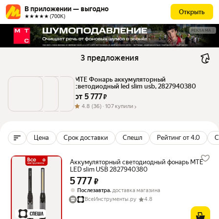
В приложении — выгодно
Открыть
★★★★★ (700К)
РЕКЛАМА
3 предложения
MTE Фонарь аккумуляторный 
светодиодный led slim usb, 2827940380
от 
5 777
 ₽
4.8
(36) ·
107 купили
Цена
Срок доставки
Спешл
Рейтинг от 4.0
С
Аккумуляторный светодиодный фонарь MTE
LED slim USB 2827940380
5 777
Цена 5777 ₽ вместо
₽
,
Послезавтра
доставка магазина
ВсеИнструменты.ру
4.8