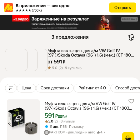
В приложении — выгодно
Открыть
★★★★★ (700К)
РЕКЛАМА
3 предложения
Муфта выкл. сцеп. для а/м VW Golf IV 
(97-)/Skoda Octavia (96-) 1.6i (мех.) (CT 1803) 
CT1803, TRIALLI CT1803
от 
591
 ₽
5.0
(2) ·
9 купили
Цена
Срок доставки
Рейтинг от 4.0
Способ дост
Муфта выкл. сцеп. для а/м VW Golf IV
(97-)/Skoda Octavia (96-) 1.6i (мех.) (CT 1803)
CT1803, TRIALLI CT1803
591
Цена с картой Яндекс Пэй 591 ₽ вместо
₽
Пэй
Рейтинг товара: 5.0 из 5
Оценок: (2) · 8 купили
5.0
(2) · 8 купили
,
11 авг
ПВЗ
По клику
PARTKOM - для людей и авто
4.7