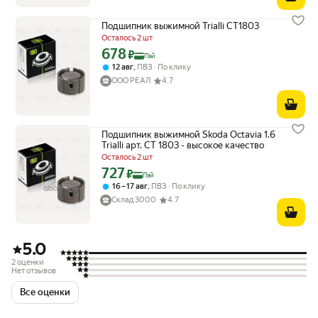
Подшипник выжимной Trialli CT1803
Осталось 2 шт
678
Цена с картой Яндекс Пэй 678 ₽ вместо
₽
Пэй
,
12 авг
ПВЗ
По клику
ООО РЕАЛ
4.7
Подшипник выжимной Skoda Octavia 1.6
Trialli арт. CT 1803 - высокое качество
Осталось 2 шт
727
Цена с картой Яндекс Пэй 727 ₽ вместо
₽
Пэй
,
16 – 17 авг
ПВЗ
По клику
Склад 3000
4.7
5.0
2 оценки
Нет отзывов
Все оценки