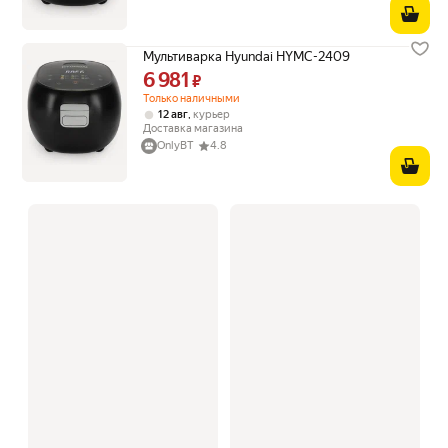
Мультиварка Hyundai HYMC-2409
6 981
Цена 6981 ₽ вместо
₽
Только наличными
,
12 авг
курьер
Доставка магазина
OnlyBT
4.8