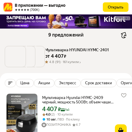
В приложении — выгодно
Открыть
★★★★★ (700К)
РЕКЛАМА
9 предложений
Мультиварка HYUNDAI HYMC-2401
от 
4 407
 ₽
4.8
(91) ·
161 купили
Цена
Акции
Экспресс
Срок доставки
Ориг
Мультиварка Hyundai HYMC-2409
черный, мощность 500Вт, объем чаши
3л, покрытие чаши Daikin
4 407
Цена с картой Яндекс Пэй 4407 ₽ вместо
₽
Пэй
Рейтинг товара: 4.0 из 5
Оценок: (2) · 10 купили
4.0
(2) · 10 купили
,
10 авг
ПВЗ
По клику
ПОЗИТРОНИКА
4.7