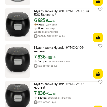
Мультиварка Hyundai HYMC-2409, 3 л,
500 Вт, черный
6 925
Цена с картой Яндекс Пэй 6925 ₽ вместо
₽
Пэй
Рейтинг товара: 4.0 из 5
Оценок: (1) · 2 купили
4.0
(1) · 2 купили
,
11 авг
курьер
Доставка магазина
Холодильник.ру
4.7
Мультиварка Hyundai HYMC-2409
черный
7 836
Цена с картой Яндекс Пэй 7836 ₽ вместо
₽
Пэй
,
Завтра
доставка магазина
Техникоф
4.6
Мультиварка Hyundai HYMC-2409
черный
7 836
Цена с картой Яндекс Пэй 7836 ₽ вместо
₽
Пэй
,
Завтра
доставка магазина
Техностор
4.6