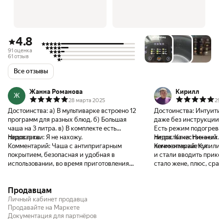
4.8
91 оценка
61 отзыв
Все отзывы
Жанна Романова
Кирилл
Ж
28 марта 2025
2
Достоинства:
а) В мультиварке встроено 12
Достоинства:
Интуити
программ для разных блюд. б) Большая
даже без инструкции
чаша на 3 литра. в) В комплекте есть
Есть режим подогрев
пароварка.
Недостатки:
Я не нахожу.
литра. Качественный
Недостатки:
Никаких
Комментарий:
Чаша с антипригарным
легко отмывается.
Комментарий:
Купили
покрытием, безопасная и удобная в
и стали вводить прик
использовании, во время приготовления
стало жене, плюс, ср
она равномерно прогревается. Готовить
можно делать. Меню н
можно с минимумом масла, особо
разобрались быстро.
Продавцам
порадовала еще и пароварка в комплекте.
качественно составле
На корпусе мультиварки есть дисплей, на
жена что-то сама кор
Личный кабинет продавца
котором видно, какая программа сейчас
Продавайте на Маркете
составляет свой режи
Документация для партнёров
работает и сколько времени осталось до