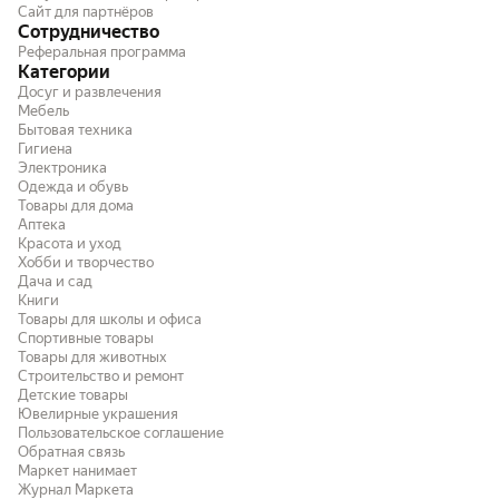
Сайт для партнёров
конца приготовления. При желании можно
Сотрудничество
поставить отсрочку и мультиварка
Реферальная программа
включится в нужное время.
Категории
Досуг и развлечения
Мебель
Бытовая техника
Гигиена
Электроника
Одежда и обувь
Товары для дома
Аптека
Красота и уход
Хобби и творчество
Дача и сад
Книги
Товары для школы и офиса
Спортивные товары
Товары для животных
Строительство и ремонт
Детские товары
Ювелирные украшения
Пользовательское соглашение
Обратная связь
Маркет нанимает
Журнал Маркета