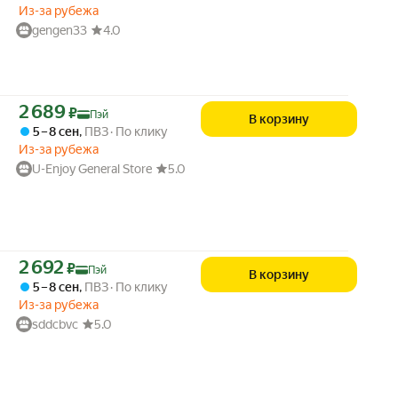
Из-за рубежа
gengen33
4.0
Цена с картой Яндекс Пэй 2689 ₽ вместо
2 689
₽
Пэй
В корзину
5 – 8 сен
,
ПВЗ
По клику
Из-за рубежа
U-Enjoy General Store
5.0
Цена с картой Яндекс Пэй 2692 ₽ вместо
2 692
₽
Пэй
В корзину
5 – 8 сен
,
ПВЗ
По клику
Из-за рубежа
sddcbvc
5.0