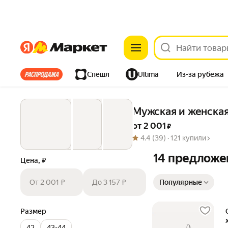
Яндекс
Яндекс
Все хиты
Спешл
Ultima
Из-за рубежа
Дом
Ремонт
Детям
Красота
Электроника
Мужская и женская
от 
2 001
 ₽
4.4
(39) ·
121 купили
14 предложе
Цена, ₽
Сортировка товаров
От 2 001 ₽
До 3 157 ₽
Популярные
Размер
42
43-44