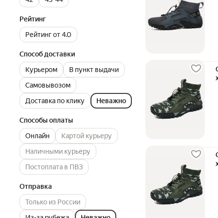
Рейтинг
Рейтинг от 4.0
Способ доставки
Курьером
В пункт выдачи
Самовывозом
Доставка по клику
Неважно
Способы оплаты
Онлайн
Картой курьеру
Наличными курьеру
Постоплата в ПВЗ
Отправка
Только из России
Из-за рубежа
Неважно