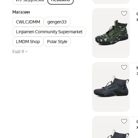
Магазин
CWLCJDMM
gengen33
Linjiamen Community Supermarket
LMDM Shop
Polar Style
Ещё 8