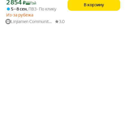
Цена с картой Яндекс Пэй 2854 ₽ вместо
2 854
₽
Пэй
В корзину
5 – 8 сен
,
ПВЗ
По клику
Из-за рубежа
Linjiamen Community Supermarket
3.0