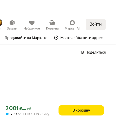
Войти
в
Заказы
Избранное
Корзина
Маркет AI
Продавайте на Маркете
Москва
• Укажите адрес
Поделиться
Цена с картой Яндекс Пэй 2001 ₽ вместо
2 001
₽
Пэй
В корзину
6 – 9 сен
,
ПВЗ
По клику