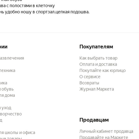
ва с полостями в клеточку
нь удобно ношу в спортзал.цепкая подошва.
рии
Покупателям
развлечения
Как выбрать товар
Оплата и доставка
техника
Покупайте как юрлицо
О сервисе
ика
Возвраты
 обувь
Журнал Маркета
ля дома
и уход
творчество
Продавцам
ад
Личный кабинет продавца
ля школы и офиса
Продавайте на Маркете
ные товары