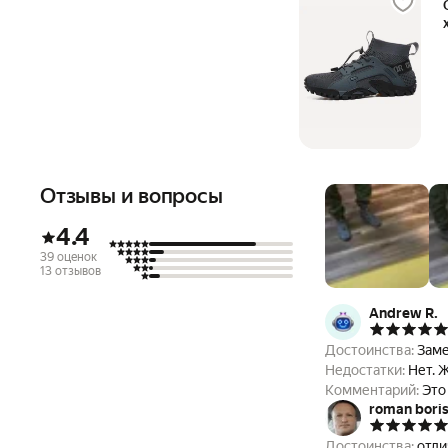
Отзывы и вопросы
4.4
39 оценок
13 отзывов
Andrew R.
Достоинства:
Заме
Недостатки:
Нет. 
Комментарий:
Это
roman bori
Достоинства:
отли