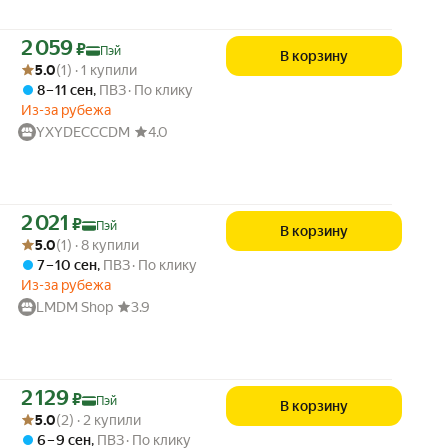
Цена с картой Яндекс Пэй 2059 ₽ вместо
2 059
₽
Пэй
В корзину
Рейтинг товара: 5.0 из 5
Оценок: (1) · 1 купили
5.0
(1) · 1 купили
8 – 11 сен
,
ПВЗ
По клику
Из-за рубежа
YXYDECCCDM
4.0
Цена с картой Яндекс Пэй 2021 ₽ вместо
2 021
₽
Пэй
В корзину
Рейтинг товара: 5.0 из 5
Оценок: (1) · 8 купили
5.0
(1) · 8 купили
7 – 10 сен
,
ПВЗ
По клику
Из-за рубежа
LMDM Shop
3.9
Цена с картой Яндекс Пэй 2129 ₽ вместо
2 129
₽
Пэй
В корзину
Рейтинг товара: 5.0 из 5
Оценок: (2) · 2 купили
5.0
(2) · 2 купили
6 – 9 сен
,
ПВЗ
По клику