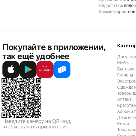
Недостатки:
подош
Комментарий:
оче
Покупайте в приложении,
Катего
так ещё удобнее
Досуг и 
Мебель
Бытовая 
Гигиена
Электрон
Одежда и
Товары д
Аптека
Красота 
Хобби и 
Дача и с
Наведите камеру на QR-код,

Книги
чтобы скачать приложение
Товары д
Спортив