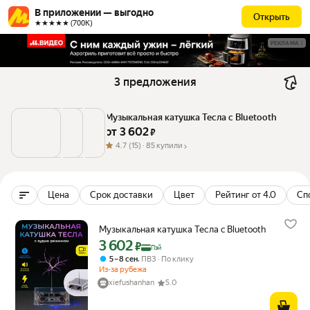
В приложении — выгодно
Открыть
★★★★★ (700К)
РЕКЛАМА
3 предложения
Музыкальная катушка Тесла c Bluetooth
от 
3 602
 ₽
4.7
(15) ·
85 купили
Цена
Срок доставки
Цвет
Рейтинг от 4.0
Сп
Музыкальная катушка Тесла c Bluetooth
3 602
Цена с картой Яндекс Пэй 3602 ₽ вместо
₽
Пэй
,
5 – 8 сен
ПВЗ
По клику
Из-за рубежа
xiefushanhan
5.0