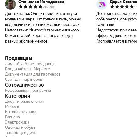
Станислав Молодковец
Дарья Козаче
21 июня
1
Достоинства:
Очень прикольная штука
Достоинства:
маленьк
молниями шарашит только в путь, можно
собирается. спецэфф
подключить источник музыки через aux
заметные
Недостатки:
bluetooth там нет никакого.
Недостатки:
при свет
Комментарий:
хорошая игрушка для
эффекты довольно сл
разных экспериментов
(исправляется в тем
Продавцам
Личный кабинет продавца
Продавайте на Маркете
Документация для партнёров
Сайт для партнёров
Сотрудничество
Реферальная программа
Категории
Досуг и развлечения
Мебель
Бытовая техника
Гигиена
Электроника
Одежда и обувь
Товары для дома