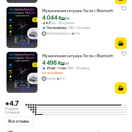
Музыкальная катушка Тесла c Bluetooth
4 044
Цена с картой Яндекс Пэй 4044 ₽ вместо
₽
Пэй
Рейтинг товара: 4.7 из 5
Оценок: (14) · 82 купили
4.7
(14) · 82 купили
,
Послезавтра
ПВЗ
По клику
motionlamps_ru
4.6
Музыкальная катушка Тесла c Bluetooth
4 498
Цена с картой Яндекс Пэй 4498 ₽ вместо
₽
Пэй
,
29 авг – 1 сен
ПВЗ
По клику
Из-за рубежа
liyong
4.2
4.7
15 оценок
5 отзывов
Все отзывы