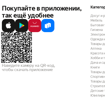
Покупайте в приложении,
Катего
так ещё удобнее
Досуг и 
Мебель
Бытовая 
Гигиена
Электрон
Одежда и
Товары д
Аптека
Красота 
Хобби и 
Дача и с
Наведите камеру на QR-код,

Книги
чтобы скачать приложение
Товары д
Спортив
Товары д
Строител
Детские 
Ювелирн