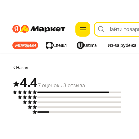
Яндекс
Яндекс
Все хиты
Спешл
Ultima
Из-за рубежа
Дом
Ремонт
Детям
Красота
Электроника
Назад
4.4
7 оценок
3 отзыва
•