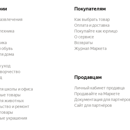
рии
Покупателям
развлечения
Как выбрать товар
Оплата и доставка
техника
Покупайте как юрлицо
О сервисе
ика
Возвраты
 обувь
Журнал Маркета
ля дома
и уход
творчество
Продавцам
ад
Личный кабинет продавца
ля школы и офиса
Продавайте на Маркете
ные товары
Документация для партнёро
ля животных
Сайт для партнёров
ьство и ремонт
товары
ые украшения