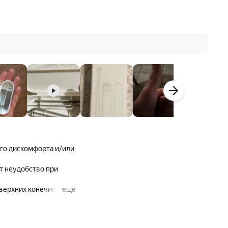
го дискомфорта и/или
т неудобство при
верхних конечностях
ещё
мужики - не подойдет.
 зернистости и т.д.