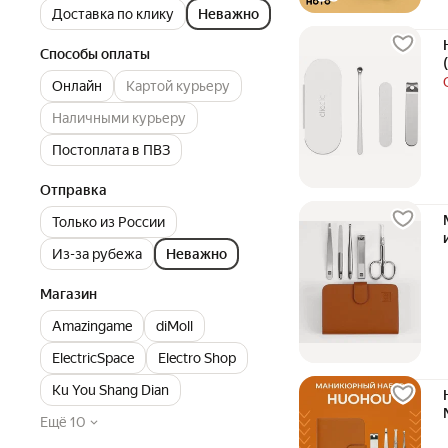
Доставка по клику
Неважно
Способы оплаты
Онлайн
Картой курьеру
Наличными курьеру
Постоплата в ПВЗ
Отправка
Только из России
Из-за рубежа
Неважно
Магазин
Amazingame
diMoll
ElectricSpace
Electro Shop
Ku You Shang Dian
Ещё 10