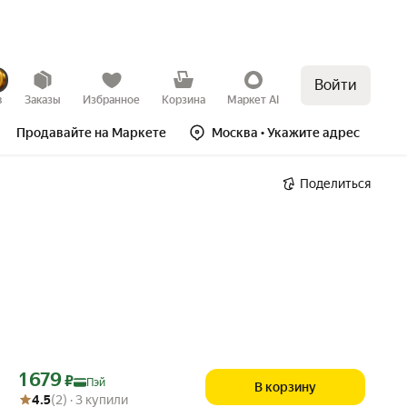
Войти
в
Заказы
Избранное
Корзина
Маркет AI
Продавайте на Маркете
Москва
• Укажите адрес
Поделиться
Цена с картой Яндекс Пэй 1679 ₽ вместо
1 679
₽
Пэй
В корзину
Рейтинг товара: 4.5 из 5
Оценок: (2) · 3 купили
4.5
(2) · 3 купили