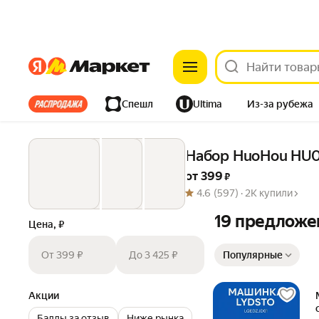
Яндекс
Яндекс
Все хиты
Спешл
Ultima
Из-за рубежа
Дом
Ремонт
Детям
Красота
Электроника
Набор HuoHou HU0
от 
399
 ₽
4.6
(597) ·
2K купили
19 предложе
Цена, ₽
Сортировка товаров
От 399 ₽
До 3 425 ₽
Популярные
Акции
Баллы за отзыв
Ниже рынка