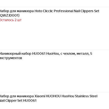
Набор для маникюра Hoto Clicclic Professional Nail Clippers Set
(QWZJD001)
Осталось 2 шт
Маникюрный набор HU0061 HuoHou, с чехлом, металл, 5
инструментов
Набор для маникюра Xiaomi HUOHOU HuoHou Stainless Steel
Nail Clipper Set HU0061