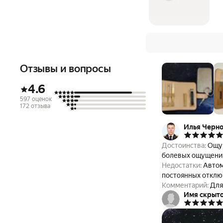
Отзывы и вопросы
4.6
597 оценок
172 отзыва
Илья Черно
Достоинства:
Ощущ
болевых ощущени
Недостатки:
Автом
постоянных отклю
Комментарий:
Для
Имя скрыт
(при их наличии), 
Рекомендую остановиться на проверенных годами способах: обгр
применять точило