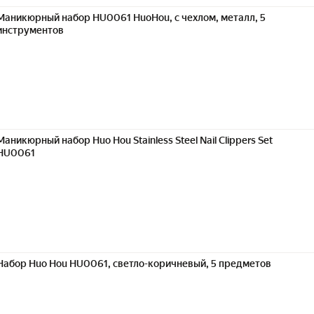
Маникюрный набор HU0061 HuoHou, с чехлом, металл, 5
инструментов
Маникюрный набор Huo Hou Stainless Steel Nail Clippers Set
HU0061
Набор Huo Hou HU0061, светло-коричневый, 5 предметов