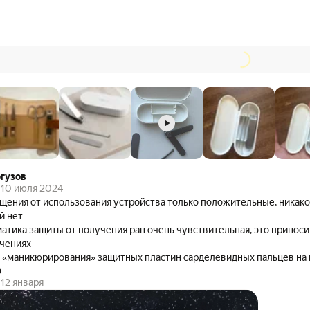
гузов
10 июля 2024
ения от использования устройства только положительные, никако
й нет
атика защиты от получения ран очень чувствительная, это приноси
чениях
 «маникюрирования» защитных пластин сарделевидных пальцев на 
о
этот ногтегрыз для «слабой половины человечества» - это про нас, 
12 января
ызать зубами / купировать бокорезами /
 с наждачным камнем / УШМ с толстым шлифовальным диском мелкой