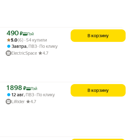
Цена с картой Яндекс Пэй 490 ₽ вместо
490
₽
Пэй
В корзину
Рейтинг товара: 5.0 из 5
Оценок: (6) · 54 купили
5.0
(6) · 54 купили
Завтра
,
ПВЗ
По клику
ElectricSpace
4.7
Цена с картой Яндекс Пэй 1898 ₽ вместо
1 898
₽
Пэй
В корзину
12 авг
,
ПВЗ
По клику
LiRider
4.7