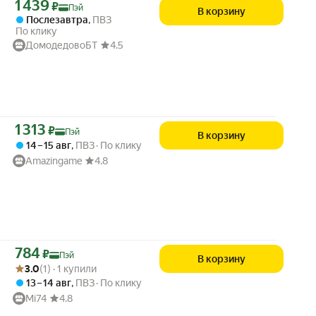
Цена с картой Яндекс Пэй 1439 ₽ вместо
1 439
₽
Пэй
В корзину
Послезавтра
,
ПВЗ
По клику
ДомодедовоБТ
4.5
Цена с картой Яндекс Пэй 1313 ₽ вместо
1 313
₽
Пэй
В корзину
14 – 15 авг
,
ПВЗ
По клику
Amazingame
4.8
Цена с картой Яндекс Пэй 784 ₽ вместо
784
₽
Пэй
В корзину
Рейтинг товара: 3.0 из 5
Оценок: (1) · 1 купили
3.0
(1) · 1 купили
13 – 14 авг
,
ПВЗ
По клику
Mi74
4.8