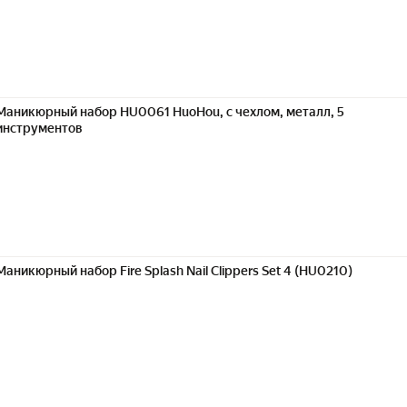
Маникюрный набор HU0061 HuoHou, с чехлом, металл, 5
инструментов
Маникюрный набор Fire Splash Nail Clippers Set 4 (HU0210)