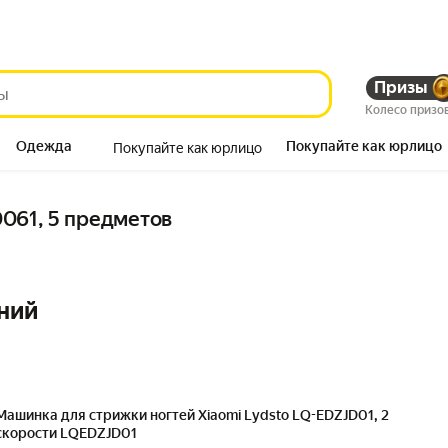
Призы
Колесо призо
Одежда
Покупайте как юрлицо
Покупайте как юрлицо
Продукты
061, 5 предметов
ний
Машинка для стрижки ногтей Xiaomi Lydsto LQ-EDZJD01, 2
скорости LQEDZJD01