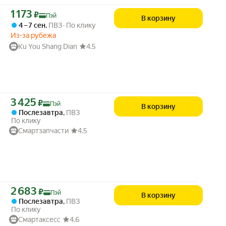
Цена с картой Яндекс Пэй 1173 ₽ вместо
1 173
₽
Пэй
В корзину
4 – 7 сен
,
ПВЗ
По клику
Из-за рубежа
Ku You Shang Dian
4.5
Цена с картой Яндекс Пэй 3425 ₽ вместо
3 425
₽
Пэй
В корзину
Послезавтра
,
ПВЗ
По клику
Смартзапчасти
4.5
Цена с картой Яндекс Пэй 2683 ₽ вместо
2 683
₽
Пэй
В корзину
Послезавтра
,
ПВЗ
По клику
Смартаксесс
4.6