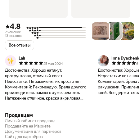
4.8
25 оценок
13 отзывов
Все отзывы
Lali
Irina Dyachen
25 мая 2024
6
Достоинства:
Хорошо натянут,
Достоинства:
Хороший
прогрунтован, отличный холст
Недостатки:
не нашла
Недостатки:
Не замечены, их просто нет
Комментарий:
брала 
Комментарий:
Рекомендую. Брала другого
ракушками. Приклеи
производителя, намного хуже, чем этот.
клей. Все держится 
Натяжение отличное, краска акриловая
наносится отлично.
Продавцам
Личный кабинет продавца
Продавайте на Маркете
Документация для партнёров
Сайт для партнёров