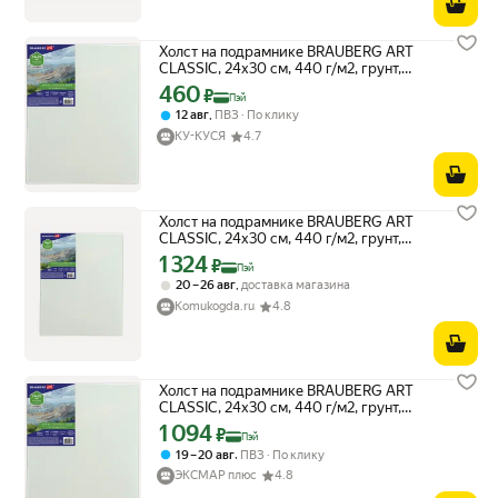
Холст на подрамнике BRAUBERG ART
CLASSIC, 24х30 см, 440 г/м2, грунт,
100% хлопок, крупное зерно, 190644
460
Цена с картой Яндекс Пэй 460 ₽ вместо
₽
Пэй
,
12 авг
ПВЗ
По клику
КУ-КУСЯ
4.7
Холст на подрамнике BRAUBERG ART
CLASSIC, 24х30 см, 440 г/м2, грунт,
100% хлопок, крупное зерно, 190644,
1 324
Цена с картой Яндекс Пэй 1324 ₽ вместо
₽
Пэй
190644
,
20 – 26 авг
доставка магазина
Komukogda.ru
4.8
Холст на подрамнике BRAUBERG ART
CLASSIC, 24х30 см, 440 г/м2, грунт,
100% хлопок, крупное зерно, 190644
1 094
Цена с картой Яндекс Пэй 1094 ₽ вместо
₽
Пэй
,
19 – 20 авг
ПВЗ
По клику
ЭКСМАР плюс
4.8