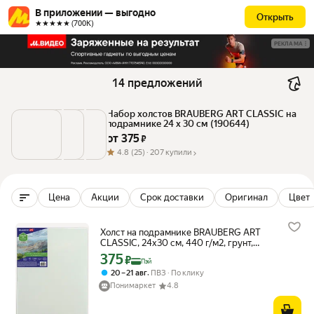
В приложении — выгодно
Открыть
★★★★★ (700К)
РЕКЛАМА
14 предложений
Набор холстов BRAUBERG ART CLASSIC на 
подрамнике 24 х 30 см (190644)
от 
375
 ₽
4.8
(25) ·
207 купили
Цена
Акции
Срок доставки
Оригинал
Цвет
Холст на подрамнике BRAUBERG ART
CLASSIC, 24х30 см, 440 г/м2, грунт,
100% хлопок, крупное зерно, 190644
375
Цена с картой Яндекс Пэй 375 ₽ вместо
₽
Пэй
,
20 – 21 авг
ПВЗ
По клику
Понимаркет
4.8