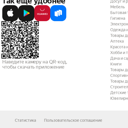
так ещё удобнее
Досуг и 
Мебель
Бытовая 
Гигиена
Электрон
Одежда и
Товары д
Аптека
Красота 
Хобби и 
Дача и с
Наведите камеру на QR-код,

Книги
чтобы скачать приложение
Товары д
Спортив
Товары д
Строител
Детские 
Ювелирн
Статистика
Пользовательское соглашение