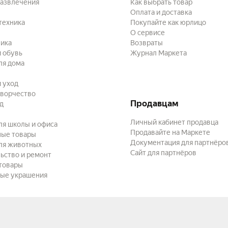
развлечения
Как выбрать товар
Оплата и доставка
техника
Покупайте как юрлицо
О сервисе
ика
Возвраты
 обувь
Журнал Маркета
ля дома
и уход
творчество
Продавцам
ад
Личный кабинет продавца
ля школы и офиса
Продавайте на Маркете
ные товары
Документация для партнёро
ля животных
Сайт для партнёров
ьство и ремонт
товары
ые украшения