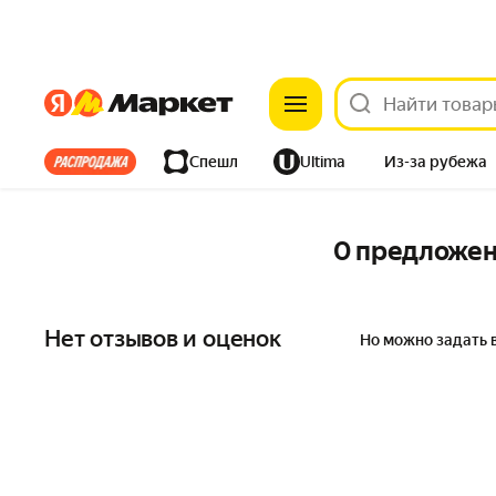
Яндекс
Яндекс
Все хиты
Спешл
Ultima
Из-за рубежа
Дом
Ремонт
Детям
Красота
Электроника
0 предложе
Нет отзывов и оценок
Но можно задать 