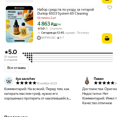
Набор средств по уходу за гитарой
Dunlop 6503 System 65 Cleaning
Осталось 2 шт
4 863
Цена с картой Яндекс Пэй 4863 ₽ вместо
₽
Пэй
Рейтинг товара: 5.0 из 5
Оценок: (1) · 2 купили
5.0
(1) · 2 купили
,
Сегодня до 12:45
курьер
По клику
SKIFMUSIC
4.7
5.0
10 оценок
5 отзывов
Все отзывы
ilya savichev
Павел
18 ноября 2023
2
Комментарий:
На всякий. Перед тем, как
Достоинства:
Оригин
натирать маслом гриф, нужно его
Недостатки:
Нет
хорошенько протереть от накопившейся
Комментарий:
Имел т
грязи. Сначала протёр спиртом, потом
Качество отличное
натёр маслом - отлично получилось. Не
подходит для кленовых накладок - это