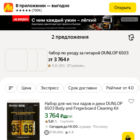
В приложении — выгодно
Открыть
★★★★★ (700К)
РЕКЛАМА
2 предложения
Набор по уходу за гитарой DUNLOP 6503
от 
3 764
 ₽
5.0
(10) ·
27 купили
Цена
Экспресс
Срок доставки
Рейтинг от 4.0
Набор для чистки ладов и деки DUNLOP
6503 Body and Fingerboard Cleaning Kit
3 764
Цена с картой Яндекс Пэй 3764 ₽ вместо
₽
Пэй
Рейтинг товара: 5.0 из 5
Оценок: (1) · 1 купили
5.0
(1) · 1 купили
,
Сегодня до 14:00
курьер
По клику
STRUNKI
4.8