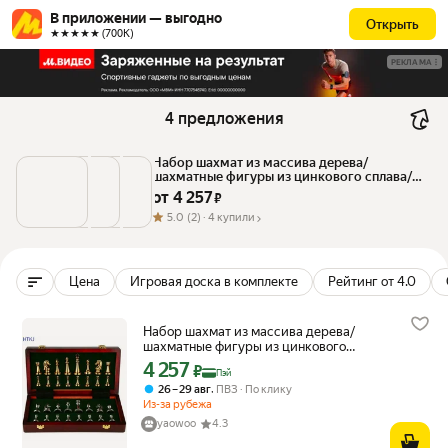
В приложении — выгодно
Открыть
★★★★★ (700К)
РЕКЛАМА
4 предложения
Набор шахмат из массива дерева/
шахматные фигуры из цинкового сплава/
мужской подарок
от 
4 257
 ₽
5.0
(2) ·
4 купили
Цена
Игровая доска в комплекте
Рейтинг от 4.0
Набор шахмат из массива дерева/
шахматные фигуры из цинкового
сплава/мужской подарок
4 257
Цена с картой Яндекс Пэй 4257 ₽ вместо
₽
Пэй
,
26 – 29 авг
ПВЗ
По клику
Из-за рубежа
yaowoo
4.3