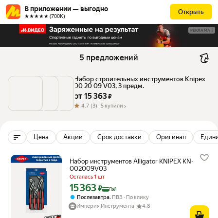
В приложении — выгодно
Открыть
★★★★★ (700К)
РЕКЛАМА
5 предложений
Набор строительных инструментов Knipex 
00 20 09 V03, 3 предм.
от 
15 363
 ₽
4.7
(3) ·
5 купили
Цена
Акции
Срок доставки
Оригинал
Едини
Набор инструментов Alligator KNIPEX KN-
002009V03
Осталась 1 шт
15 363
Цена с картой Яндекс Пэй 15363 ₽ вместо
₽
Пэй
,
Послезавтра
ПВЗ
По клику
Империя Инструмента
4.8