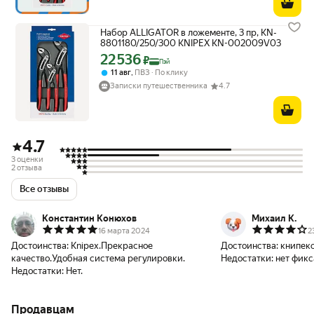
Набор ALLIGATOR в ложементе, 3 пр, KN-
8801180/250/300 KNIPEX KN-002009V03
22 536
Цена с картой Яндекс Пэй 22536 ₽ вместо
₽
Пэй
,
11 авг
ПВЗ
По клику
Записки путешественника
4.7
4.7
3 оценки
2 отзыва
Все отзывы
Константин Конюхов
Михаил К.
16 марта 2024
2
Достоинства:
Knipex.Прекрасное
Достоинства:
книпек
качество.Удобная система регулировки.
Недостатки:
нет фикс
Недостатки:
Нет.
Продавцам