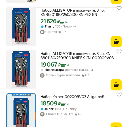
Набор ALLIGATOR в ложементе, 3 пр,
KN-8801180/250/300 KNIPEX KN-
002009V03
21 626
Цена с картой Яндекс Пэй 21626 ₽ вместо
₽
Пэй
,
11 авг
ПВЗ
По клику
7 центов
4.7
Набор ALLIGATOR в ложементе, 3 пр, KN-
8801180/250/300 KNIPEX KN-002009V03
19 067
Цена с картой Яндекс Пэй 19067 ₽ вместо
₽
Пэй
,
Послезавтра
доставка магазина
Первый туристический
4.7
Набор Knipex 002009V03 Alligator®
18 509
Цена с картой Яндекс Пэй 18509 ₽ вместо
₽
Пэй
,
16 авг
ПВЗ
По клику
ОНЛАЙНТРЕЙД.РУ
4.8