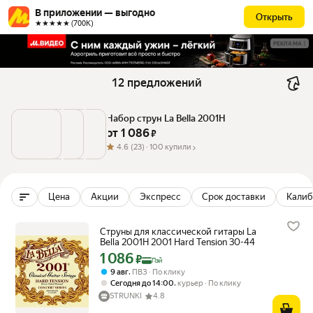
В приложении — выгодно
Открыть
★★★★★ (700К)
РЕКЛАМА
12 предложений
Набор струн La Bella 2001H
от 
1 086
 ₽
4.6
(23) ·
100 купили
Цена
Акции
Экспресс
Срок доставки
Калиб
Струны для классической гитары La
Bella 2001H 2001 Hard Tension 30-44
1 086
Цена с картой Яндекс Пэй 1086 ₽ вместо
₽
Пэй
,
9 авг
ПВЗ
По клику
,
Сегодня до 14:00
курьер
По клику
STRUNKI
4.8