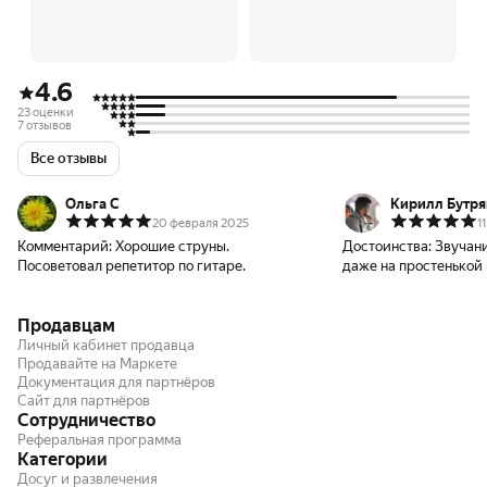
4.6
23 оценки
7 отзывов
Все отзывы
Ольга С
Кирилл Бутря
20 февраля 2025
1
Комментарий:
Хорошие струны.
Достоинства:
Звучани
Посоветовал репетитор по гитаре.
даже на простенькой
Продавцам
Личный кабинет продавца
Продавайте на Маркете
Документация для партнёров
Сайт для партнёров
Сотрудничество
Реферальная программа
Категории
Досуг и развлечения