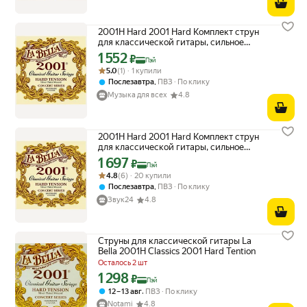
2001H Hard 2001 Hard Комплект струн
для классической гитары, сильное
натяжение, посеребр, La Bella
1 552
Цена с картой Яндекс Пэй 1552 ₽ вместо
₽
Пэй
Рейтинг товара: 5.0 из 5
Оценок: (1) · 1 купили
5.0
(1) · 1 купили
,
Послезавтра
ПВЗ
По клику
Музыка для всех
4.8
2001H Hard 2001 Hard Комплект струн
для классической гитары, сильное
натяжение, посеребр, La Bella
1 697
Цена с картой Яндекс Пэй 1697 ₽ вместо
₽
Пэй
Рейтинг товара: 4.8 из 5
Оценок: (6) · 20 купили
4.8
(6) · 20 купили
,
Послезавтра
ПВЗ
По клику
Звук24
4.8
Струны для классической гитары La
Bella 2001H Classics 2001 Hard Tention
Осталось 2 шт
1 298
Цена с картой Яндекс Пэй 1298 ₽ вместо
₽
Пэй
,
12 – 13 авг
ПВЗ
По клику
Notami
4.8