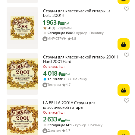
Струны для классической гитары La
bella 2001H
1 963
Цена с картой Яндекс Пэй 1963 ₽ вместо
₽
Пэй
Рейтинг товара: 5.0 из 5
Оценок: (1) · 7 купили
5.0
(1) · 7 купили
,
Сегодня до 15:00
курьер
По клику
МИР СТРУН
4.8
Струны для классической гитары 2001H
Hard 2001 Hard
Осталась 1 шт
4 018
Цена с картой Яндекс Пэй 4018 ₽ вместо
₽
Пэй
,
17 – 18 авг
ПВЗ
По клику
Техпром
4.7
LA BELLA 2001H Струны для
классической гитары
Осталась 1 шт
2 633
Цена с картой Яндекс Пэй 2633 ₽ вместо
₽
Пэй
,
Сегодня до 14:15
курьер
По клику
Динатон
4.7