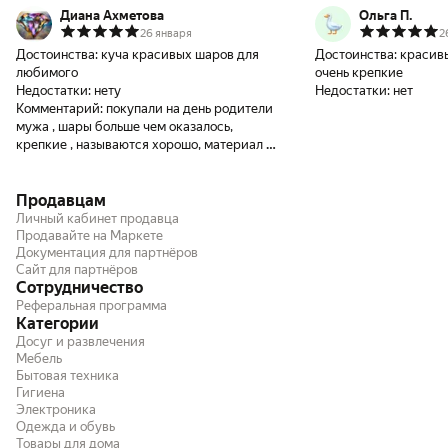
Диана Ахметова
Ольга П.
26 января
2
Достоинства:
куча красивых шаров для
Достоинства:
красив
любимого
очень крепкие
Недостатки:
нету
Недостатки:
нет
Комментарий:
покупали на день родители
мужа , шары больше чем оказалось,
крепкие , называются хорошо, материал у
шариков плотный поэтому когда ломаются
звук очень громкий.
Продавцам
Личный кабинет продавца
Продавайте на Маркете
Документация для партнёров
Сайт для партнёров
Сотрудничество
Реферальная программа
Категории
Досуг и развлечения
Мебель
Бытовая техника
Гигиена
Электроника
Одежда и обувь
Товары для дома