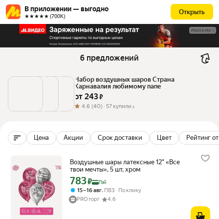
В приложении — выгодно
Открыть
★★★★★ (700К)
РЕКЛАМА
6 предложений
Набор воздушных шаров Страна 
Карнавалия любимому папе
от 
243
 ₽
4.6
(40) ·
57 купили
Цена
Акции
Срок доставки
Цвет
Рейтинг от
Воздушные шары латексные 12" «Все
твои мечты», 5 шт, хром
783
Цена с картой Яндекс Пэй 783 ₽ вместо
₽
Пэй
,
15 – 16 авг
ПВЗ
По клику
PRO торг
4.6