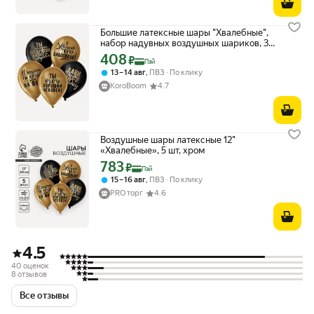
Большие латексные шары "Хвалебные",
набор надувных воздушных шариков, 30
см, в комплекте 5 шт.
408
Цена с картой Яндекс Пэй 408 ₽ вместо
₽
Пэй
,
13 – 14 авг
ПВЗ
По клику
KoroBoom
4.7
Воздушные шары латексные 12"
«Хвалебные», 5 шт, хром
783
Цена с картой Яндекс Пэй 783 ₽ вместо
₽
Пэй
,
15 – 16 авг
ПВЗ
По клику
PRO торг
4.6
4.5
40 оценок
8 отзывов
Все отзывы