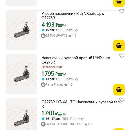
Рлевой наконечник R LYNXauto арт.
C4273R
4 193
Цена с картой Яндекс Пэй 4193 ₽ вместо
₽
Пэй
,
15 авг
ПВЗ
По клику
SIMVOLPARTS
4.2
Наконечник рулевой правый LYNXauto
C4273R
Осталось 2 шт
1 795
Цена с картой Яндекс Пэй 1795 ₽ вместо
₽
Пэй
,
13 авг
ПВЗ
По клику
Parts Planet
4.6
C4273R LYNXAUTO Наконечник рулевой тяги
R
1 748
Цена с картой Яндекс Пэй 1748 ₽ вместо
₽
Пэй
,
16 – 17 авг
ПВЗ
По клику
ООО АВТОЗАПЧАСТИ52
4.7