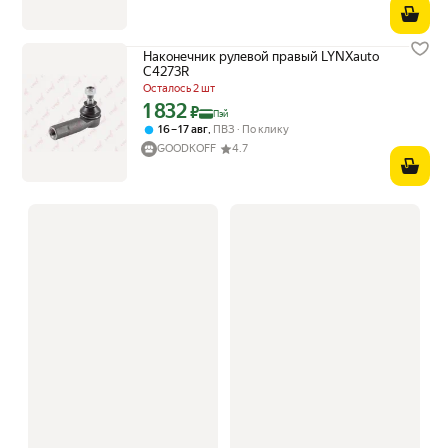
Наконечник рулевой правый LYNXauto
C4273R
Осталось 2 шт
1 832
Цена с картой Яндекс Пэй 1832 ₽ вместо
₽
Пэй
,
16 – 17 авг
ПВЗ
По клику
GOODKOFF
4.7