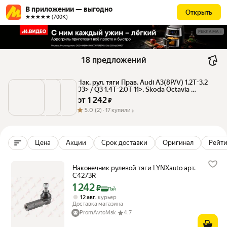
В приложении — выгодно
Открыть
★★★★★ (700К)
РЕКЛАМА
18 предложений
Нак. рул. тяги Прав. Audi A3(8P/V) 1.2T-3.2 
03> / Q3 1.4T-2.0T 11>, Skoda Octavia 
LYNXauto арт. C4273R
от 
1 242
 ₽
5.0
(2) ·
17 купили
Цена
Акции
Срок доставки
Оригинал
Рейти
Наконечник рулевой тяги LYNXauto арт.
C4273R
1 242
Цена с картой Яндекс Пэй 1242 ₽ вместо
₽
Пэй
,
12 авг
курьер
Доставка магазина
PromAvtoMsk
4.7