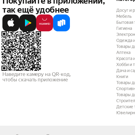
Покупайте в приложении,
так ещё удобнее
Досуг и 
Мебель
Бытовая 
Гигиена
Электрон
Одежда и
Товары д
Аптека
Красота 
Хобби и 
Дача и с
Наведите камеру на QR-код,

Книги
чтобы скачать приложение
Товары д
Спортив
Товары д
Строител
Детские 
Ювелирн