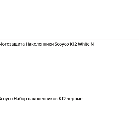
Мотозащита Наколенники Scoyco K12 White N
Scoyco Набор наколенников К12 черные