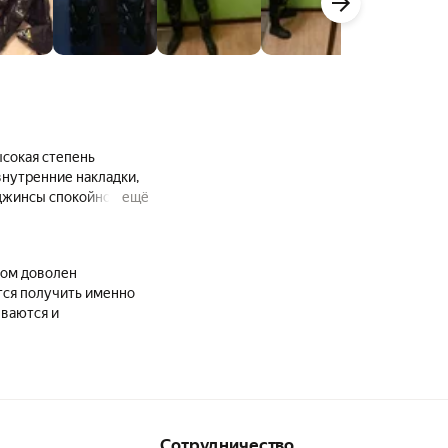
ысокая степень
внутренние накладки,
д джинсы спокойно
ещё
ном доволен
тся получить именно
еваются и
Сотрудничество