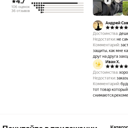
4.7
106 оценок
36 отзывов
Андрей Са
Достоинства:
деше
Недостатки:
не са
Комментарий:
зас
защиты, как мне к
друг на друга зах
Иван Х.
заходят
Достоинства:
хор
Недостатки:
заказ
Комментарий:
буд
тот товар который
снимаются.реком
Катего