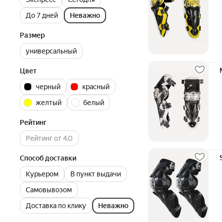
До 7 дней
Неважно
Размер
универсальный
Цвет
черный
красный
желтый
белый
Рейтинг
Рейтинг от 4.0
Способ доставки
Курьером
В пункт выдачи
Самовывозом
Доставка по клику
Неважно