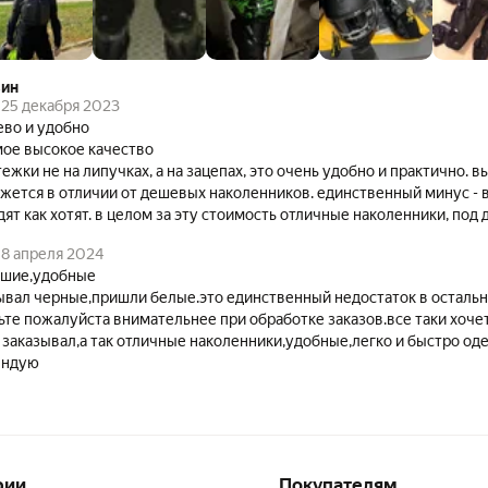
вин
25 декабря 2023
во и удобно
мое высокое качество
тежки не на липучках, а на зацепах, это очень удобно и практично. в
ажется в отличии от дешевых наколенников. единственный минус - 
одят как хотят. в целом за эту стоимость отличные наколенники, по
8 апреля 2024
ошие,удобные
ывал черные,пришли белые.это единственный недостаток в осталь
ьте пожалуйста внимательнее при обработке заказов.все таки хоче
 заказывал,а так отличные наколенники,удобные,легко и быстро од
ендую
рии
Покупателям