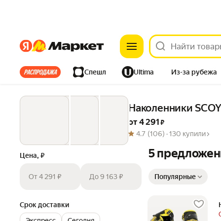
Яндекс
Яндекс
Все хиты
Спешл
Ultima
Из-за рубежа
Дом
Ремонт
Детям
Красота
Электроника
Наколенники SCO
от 
4 291
 ₽
4.7
(106) ·
130 купили
5 предложен
Цена, ₽
Сортировка товаров
От 4 291 ₽
До 9 163 ₽
Популярные
Срок доставки
Экспресс
Сегодня