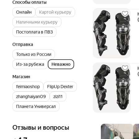
Способы оплаты
Онлайн
Картой курьеру
Наличными курьеру
Постоплата в ПВЗ
Отправка
Только из России
Из-за рубежа
Неважно
Магазин
feimiaoshop
FlipUp Dexter
zhanghaiyan09
zizi11
Планета Универсал
Отзывы и вопросы