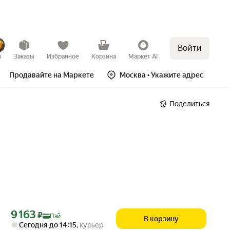
Войти
в
Заказы
Избранное
Корзина
Маркет AI
Продавайте на Маркете
Москва
• Укажите адрес
Поделиться
Цена с картой Яндекс Пэй 9163 ₽ вместо
9 163
₽
Пэй
В корзину
Сегодня до 14:15
,
курьер