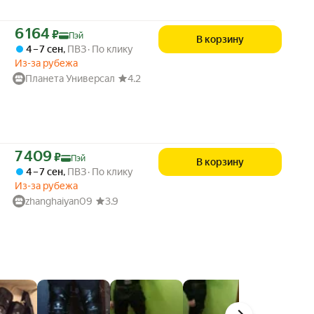
Цена с картой Яндекс Пэй 6164 ₽ вместо
6 164
₽
Пэй
В корзину
4 – 7 сен
,
ПВЗ
По клику
Из-за рубежа
Планета Универсал
4.2
Цена с картой Яндекс Пэй 7409 ₽ вместо
7 409
₽
Пэй
В корзину
4 – 7 сен
,
ПВЗ
По клику
Из-за рубежа
zhanghaiyan09
3.9