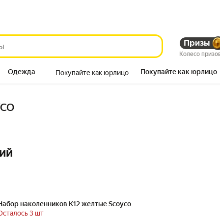
Призы
Колесо призо
Одежда
Покупайте как юрлицо
Покупайте как юрлицо
Продукты
YCO
ий
Набор наколенников К12 желтые Scoyco
Осталось 3 шт