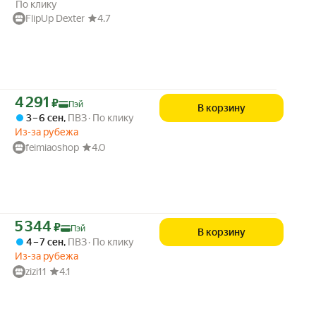
По клику
FlipUp Dexter
4.7
Цена с картой Яндекс Пэй 4291 ₽ вместо
4 291
₽
Пэй
В корзину
3 – 6 сен
,
ПВЗ
По клику
Из-за рубежа
feimiaoshop
4.0
Цена с картой Яндекс Пэй 5344 ₽ вместо
5 344
₽
Пэй
В корзину
4 – 7 сен
,
ПВЗ
По клику
Из-за рубежа
zizi11
4.1