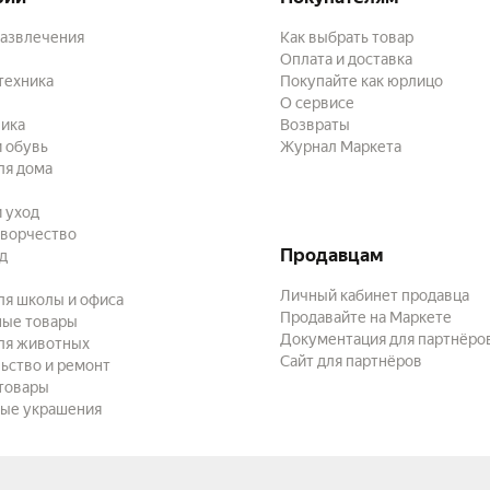
развлечения
Как выбрать товар
Оплата и доставка
техника
Покупайте как юрлицо
О сервисе
ика
Возвраты
 обувь
Журнал Маркета
ля дома
и уход
творчество
Продавцам
ад
Личный кабинет продавца
ля школы и офиса
Продавайте на Маркете
ные товары
Документация для партнёро
ля животных
Сайт для партнёров
ьство и ремонт
товары
ые украшения