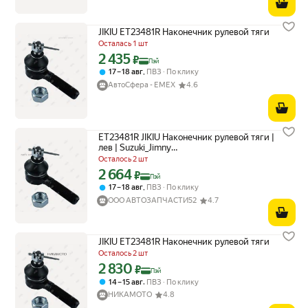
JIKIU ET23481R Наконечник рулевой тяги
Осталась 1 шт
2 435
Цена с картой Яндекс Пэй 2435 ₽ вместо
₽
Пэй
,
17 – 18 авг
ПВЗ
По клику
АвтоСфера - ЕМЕХ
4.6
ET23481R JIKIU Наконечник рулевой тяги |
лев | Suzuki_Jimny
SJ30/JB23W/JB33W/JB43W/JB33V/JB43V (1981-
Осталось 2 шт
1988 / 1998-…)/Samurai SJ410 (1982-2004)
2 664
Цена с картой Яндекс Пэй 2664 ₽ вместо
₽
Пэй
,
17 – 18 авг
ПВЗ
По клику
ООО АВТОЗАПЧАСТИ52
4.7
JIKIU ET23481R Наконечник рулевой тяги
Осталось 2 шт
2 830
Цена с картой Яндекс Пэй 2830 ₽ вместо
₽
Пэй
,
14 – 15 авг
ПВЗ
По клику
НИКАМОТО
4.8