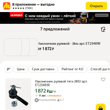
В приложении — выгодно
Открыть
★★★★★ (700К)
РЕКЛАМА
7 предложений
Наконечник рулевой - Jikiu арт. ET23481R
от 
1 872
 ₽
Цена
Срок доставки
Рейтинг от 4.0
Способ дост
Наконечник рулевой тяги JIKIU арт.
ET23481R
1 872
Цена с картой Яндекс Пэй 1872 ₽ вместо
₽
Пэй
,
11 авг
самовывоз
PromAvtoMsk
4.7