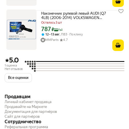
Наконечник рулевой левый AUDI (Q7
4LB) (2006-2014) VOLKSWAGEN
(Touareg 7LA, 7L6, 7L7) (-2010) (Touareg
Осталось 3 шт
II 7P5,7P6) (2010-2018.
787
Цена с картой Яндекс Пэй 787 ₽ вместо
₽
Пэй
,
12 – 13 авг
ПВЗ
По клику
MMParts
4.7
5.0
1 оценка
Нет отзывов
Все оценки
Продавцам
Личный кабинет продавца
Продавайте на Маркете
Документация для партнёров
Сайт для партнёров
Сотрудничество
Реферальная программа