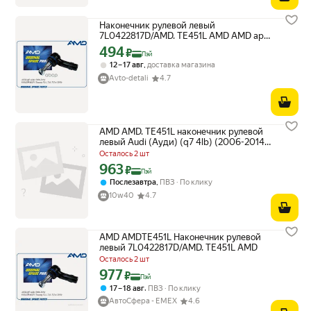
Наконечник рулевой левый
7L0422817D/AMD. TE451L AMD AMD арт.
AMDTE451L
494
Цена с картой Яндекс Пэй 494 ₽ вместо
₽
Пэй
,
12 – 17 авг
доставка магазина
Avto-detali
4.7
AMD AMD. TE451L наконечник рулевой
левый Audi (Ауди) (q7 4lb) (2006-2014)
volkswagen (Touareg (Туарег) 7la, 7l6,
Осталось 2 шт
7l7)
963
Цена с картой Яндекс Пэй 963 ₽ вместо
₽
Пэй
,
Послезавтра
ПВЗ
По клику
10w40
4.7
AMD AMDTE451L Наконечник рулевой
левый 7L0422817D/AMD. TE451L AMD
Осталось 2 шт
977
Цена с картой Яндекс Пэй 977 ₽ вместо
₽
Пэй
,
17 – 18 авг
ПВЗ
По клику
АвтоСфера - ЕМЕХ
4.6