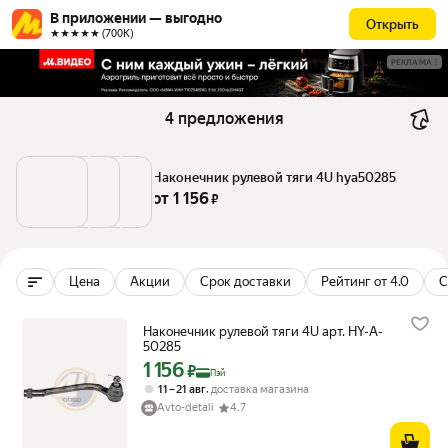
В приложении — выгодно
Открыть
★★★★★ (700К)
РЕКЛАМА
4 предложения
Наконечник рулевой тяги 4U hya50285
от 
1 156
 ₽
Цена
Акции
Срок доставки
Рейтинг от 4.0
С
Наконечник рулевой тяги 4U арт. HY-A-
50285
1 156
Цена с картой Яндекс Пэй 1156 ₽ вместо
₽
Пэй
,
11 – 21 авг
доставка магазина
Avto-detali
4.7