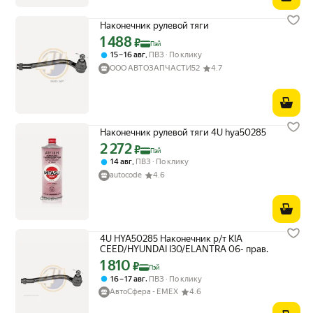
Наконечник рулевой тяги
1 488
Цена с картой Яндекс Пэй 1488 ₽ вместо
₽
Пэй
,
15 – 16 авг
ПВЗ
По клику
ООО АВТОЗАПЧАСТИ52
4.7
Наконечник рулевой тяги 4U hya50285
2 272
Цена с картой Яндекс Пэй 2272 ₽ вместо
₽
Пэй
,
14 авг
ПВЗ
По клику
autocode
4.6
4U HYA50285 Наконечник р/т KIA
CEED/HYUNDAI I30/ELANTRA 06- прав.
1 810
Цена с картой Яндекс Пэй 1810 ₽ вместо
₽
Пэй
,
16 – 17 авг
ПВЗ
По клику
АвтоСфера - ЕМЕХ
4.6