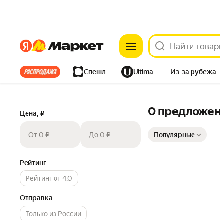
Яндекс
Яндекс
Все хиты
Спешл
Ultima
Из-за рубежа
Дом
Ремонт
Детям
Красота
Электроника
0 предложе
Цена, ₽
Сортировка товаров
От 0 ₽
До 0 ₽
Популярные
Рейтинг
Рейтинг от 4.0
Отправка
Только из России