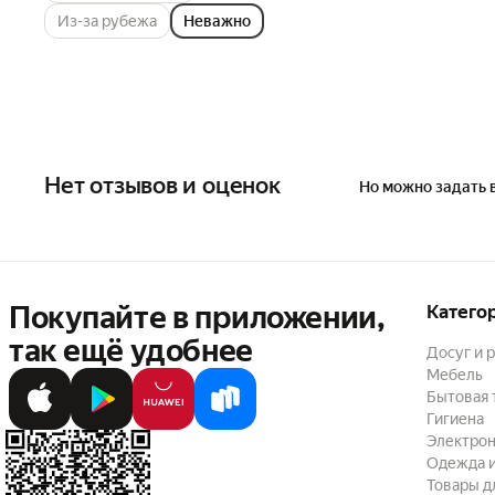
Из-за рубежа
Неважно
Нет отзывов и оценок
Но можно задать 
Покупайте в приложении,
Катего
так ещё удобнее
Досуг и 
Мебель
Бытовая 
Гигиена
Электрон
Одежда и
Товары д