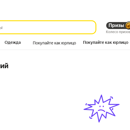
Призы
Колесо призо
Одежда
Покупайте как юрлицо
Покупайте как юрлицо
Продукты
ний