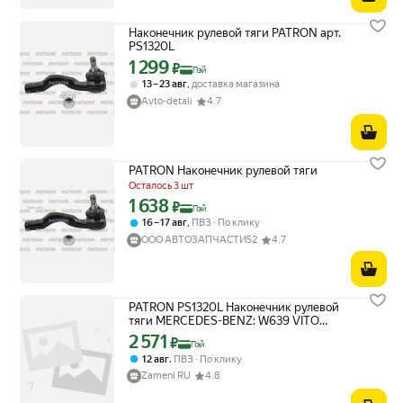
Наконечник рулевой тяги PATRON арт.
PS1320L
1 299
Цена с картой Яндекс Пэй 1299 ₽ вместо
₽
Пэй
,
13 – 23 авг
доставка магазина
Avto-detali
4.7
PATRON Наконечник рулевой тяги
Осталось 3 шт
1 638
Цена с картой Яндекс Пэй 1638 ₽ вместо
₽
Пэй
,
16 – 17 авг
ПВЗ
По клику
ООО АВТОЗАПЧАСТИ52
4.7
PATRON PS1320L Наконечник рулевой
тяги MERCEDES-BENZ: W639 VITO
09/03- (с. п. детали Турция), 1 шт.
2 571
Цена с картой Яндекс Пэй 2571 ₽ вместо
₽
Пэй
,
12 авг
ПВЗ
По клику
Zameni RU
4.8