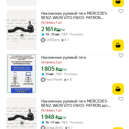
Наконечник рулевой тяги MERCEDES-
BENZ: W639 VITO 09/03- PATRON
PS1320L | цена за 1 шт
Осталась 1 шт
2 161
Цена с картой Яндекс Пэй 2161 ₽ вместо
₽
Пэй
,
14 – 15 авг
ПВЗ
По клику
CARiDpro
4.7
Наконечник рулевой тяги
Осталось 2 шт
1 805
Цена с картой Яндекс Пэй 1805 ₽ вместо
₽
Пэй
,
13 авг
ПВЗ
По клику
Parts Planet
4.6
Наконечник рулевой тяги MERCEDES-
BENZ: W639 VITO 09/03- PATRON арт.
PS1320L - высокое качество товара по
Осталась 1 шт
низкой цене
1 948
Цена с картой Яндекс Пэй 1948 ₽ вместо
₽
Пэй
,
16 – 17 авг
ПВЗ
По клику
Склад 3000
4.7