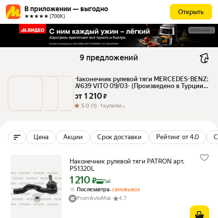
В приложении — выгодно
Открыть
★★★★★ (700К)
РЕКЛАМА
9 предложений
Наконечник рулевой тяги MERCEDES-BENZ: 
W639 VITO 09/03- (Произведено в Турции) 
PATRON PS1320L | цена за 1 шт
от 
1 210
 ₽
5.0
(1) ·
1 купили
Цена
Акции
Срок доставки
Рейтинг от 4.0
С
Наконечник рулевой тяги PATRON арт.
PS1320L
1 210
Цена с картой Яндекс Пэй 1210 ₽ вместо
₽
Пэй
,
Послезавтра
самовывоз
PromAvtoMsk
4.7