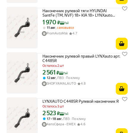
Наконечник рулевой тяги HYUNDAI
SantFe (TM, NVF) 18> KIA 18> LYNXauto
арт. C4485R
1 970
Цена с картой Яндекс Пэй 1970 ₽ вместо
₽
Пэй
,
11 авг
самовывоз
PromAvtoMsk
4.7
Наконечник рулевой правый LYNXauto арт.
C4485R
Осталось 2 шт
2 561
Цена с картой Яндекс Пэй 2561 ₽ вместо
₽
Пэй
,
12 авг
ПВЗ
По клику
SHOP.YAMALAUTO
4.8
LYNXAUTO C4485R Рулевой наконечник R
Осталось 3 шт
2 523
Цена с картой Яндекс Пэй 2523 ₽ вместо
₽
Пэй
,
17 – 18 авг
ПВЗ
По клику
АвтоСфера - ЕМЕХ
4.6