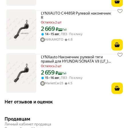
LYNXAUTO C4485R Рулевой наконечник
R
Осталось 2 шт
2 669
Цена с картой Яндекс Пэй 2669 ₽ вместо
₽
Пэй
,
14 – 15 авг
ПВЗ
По клику
НИКАМОТО
4.8
LYNXauto Наконечник рулевой тяги
правый для HYUNDAI SONATA VII (LF_)
14- / KIA OPTIMA (JF_) 15- / RH
Осталось 2 шт
2 659
Цена с картой Яндекс Пэй 2659 ₽ вместо
₽
Пэй
,
15 – 16 авг
ПВЗ
По клику
MarketCar23
4.5
Нет отзывов и оценок
Продавцам
Личный кабинет продавца