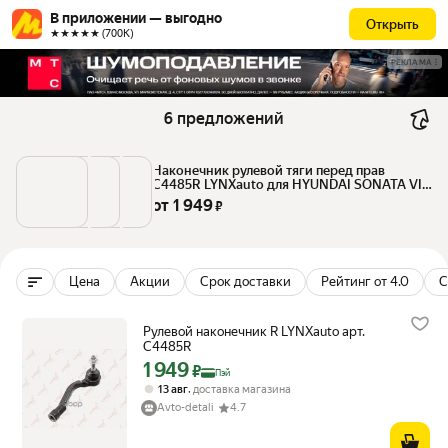
В приложении — выгодно
Открыть
★★★★★ (700К)
РЕКЛАМА
6 предложений
Наконечник рулевой тяги перед прав 
C4485R LYNXauto для HYUNDAI SONATA VII 
(LF) 14 / KIA OPTIMA (JF) 15 / RH
от 
1 949
 ₽
Цена
Акции
Срок доставки
Рейтинг от 4.0
С
Рулевой наконечник R LYNXauto арт.
C4485R
1 949
Цена с картой Яндекс Пэй 1949 ₽ вместо
₽
Пэй
,
13 авг
доставка магазина
Avto-detali
4.7