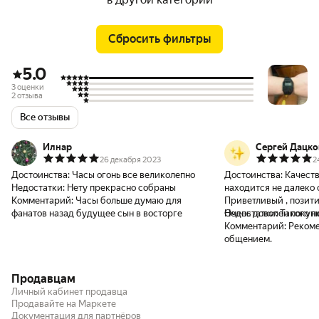
Сбросить фильтры
5.0
3 оценки
2 отзыва
Все отзывы
Илнар
Сергей Дацко
26 декабря 2023
2
Достоинства:
Часы огонь все великолепно
Достоинства:
Качестве
Недостатки:
Нету прекрасно собраны
находится не далеко 
Комментарий:
Часы больше думаю для
Приветливый , позит
фанатов назад будущее сын в восторге
Недостатки:
Такого не
Комментарий:
Рекоме
общением.
Продавцам
Личный кабинет продавца
Продавайте на Маркете
Документация для партнёров