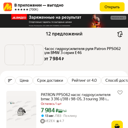
В приложении — выгодно
Открыть
★★★★★ (700К)
РЕКЛАМА
12 предложений
Насос гидроусилителя руля Patron PPS062 
для BMW 3 серия E46
от 
7 984
 ₽
Цена
Срок доставки
Рейтинг от 4.0
Способ дост
PATRON PPS062 насос гидроусилителя
bmw: 3 316 i/318 i 98-05, 3 touring 318 i
99-05, 3 купе 316 ci/318 ci 99- (98 bar)
Осталась 1 шт
7 984
Цена с картой Яндекс Пэй 7984 ₽ вместо
₽
Пэй
,
13 авг
ПВЗ
По клику
VEZEX
4.7