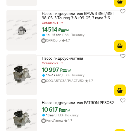
Насос гидроусилителя BMW: 3 316 i/318 i
98-05, 3 Touring 318 i 99-05, 3 купе 316
Ci/318 Ci 99- (98 Bar) PATRON PPS062 |
Осталась 1 шт
цена за 1 шт
14 514
Цена с картой Яндекс Пэй 14514 ₽ вместо
₽
Пэй
,
14 – 15 авг
ПВЗ
По клику
CARiDpro
4.7
Насос гидроусилителя
Осталось 2 шт
10 997
Цена с картой Яндекс Пэй 10997 ₽ вместо
₽
Пэй
,
16 – 17 авг
ПВЗ
По клику
ООО АВТОЗАПЧАСТИ52
4.7
Насос гидроусилителя PATRON PPS062
10 617
Цена с картой Яндекс Пэй 10617 ₽ вместо
₽
Пэй
,
13 авг
ПВЗ
По клику
АвтоЛарец
4.7