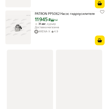
PATRON PPS062 Насос гидроусилителя
11 945
Цена с картой Яндекс Пэй 11945 ₽ вместо
₽
Пэй
,
31 авг
курьер
Доставка магазина
ARENA-X
4.9