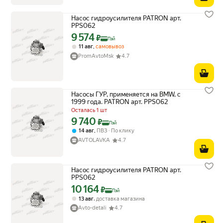
Насос гидроусилителя PATRON арт.
PPS062
9 574
Цена с картой Яндекс Пэй 9574 ₽ вместо
₽
Пэй
,
11 авг
самовывоз
PromAvtoMsk
4.7
Насосы ГУР, применяется на BMW, с
1999 года. PATRON арт. PPS062
Осталась 1 шт
9 740
Цена с картой Яндекс Пэй 9740 ₽ вместо
₽
Пэй
,
14 авг
ПВЗ
По клику
AVTOLAVKA
4.7
Насос гидроусилителя PATRON арт.
PPS062
10 164
Цена с картой Яндекс Пэй 10164 ₽ вместо
₽
Пэй
,
13 авг
доставка магазина
Avto-detali
4.7