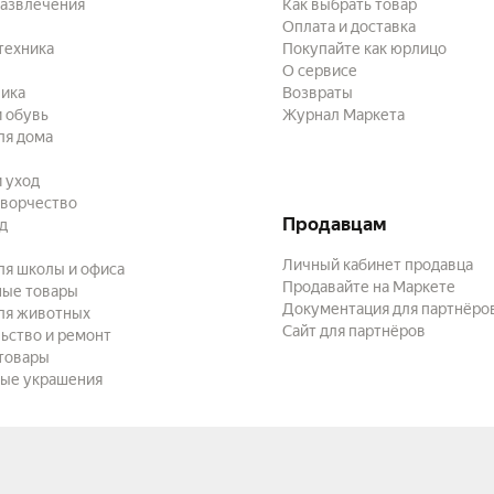
развлечения
Как выбрать товар
Оплата и доставка
техника
Покупайте как юрлицо
О сервисе
ика
Возвраты
 обувь
Журнал Маркета
ля дома
и уход
творчество
Продавцам
ад
Личный кабинет продавца
ля школы и офиса
Продавайте на Маркете
ные товары
Документация для партнёро
ля животных
Сайт для партнёров
ьство и ремонт
товары
ые украшения