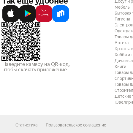
так ещё удобнее
Досуг и 
Мебель
Бытовая 
Гигиена
Электрон
Одежда и
Товары д
Аптека
Красота 
Хобби и 
Дача и с
Наведите камеру на QR-код,

Книги
чтобы скачать приложение
Товары д
Спортив
Товары д
Строител
Детские 
Ювелирн
Статистика
Пользовательское соглашение