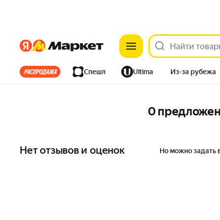
Яндекс
Яндекс
Все хиты
Спешл
Ultima
Из-за рубежа
Дом
Ремонт
Детям
Красота
Электроника
0 предложе
Нет отзывов и оценок
Но можно задать 