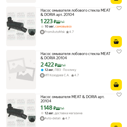
Насос омывателя лобового стекла MEAT
& DORIA арт. 20104
1 223
Цена с картой Яндекс Пэй 1223 ₽ вместо
₽
Пэй
,
10 авг
самовывоз
PromAvtoMsk
4.7
Насос омывателя лобового стекла MEAT
& DORIA 20104
2 422
Цена с картой Яндекс Пэй 2422 ₽ вместо
₽
Пэй
,
12 авг
ПВЗ
По клику
ИП Козодоев С.А.
4.7
Насос омывателя MEAT & DORIA арт.
20104
1 148
Цена с картой Яндекс Пэй 1148 ₽ вместо
₽
Пэй
,
12 авг
доставка магазина
Avto-detali
4.7