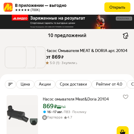
В приложении — выгодно
Открыть
★★★★★ (700К)
РЕКЛАМА
10 предложений
Насос Омывателя MEAT & DORIA арт. 20104
от 
869
 ₽
5.0
(1) ·
3 купили
Цена
Акции
Срок доставки
Рейтинг от 4.0
С
Насос омывателя Meat&Doria 20104
869
Цена с картой Яндекс Пэй 869 ₽ вместо
₽
Пэй
,
16 – 17 авг
ПВЗ
По клику
Партерра
4.7