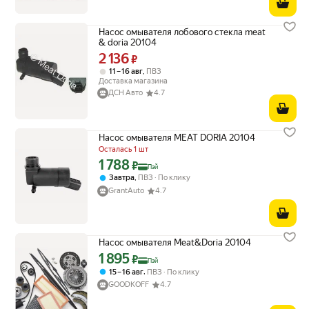
Насос омывателя лобового стекла meat
& doria 20104
2 136
Цена 2136 ₽ вместо
₽
,
11 – 16 авг
ПВЗ
Доставка магазина
ДСН Авто
4.7
Насос омывателя MEAT DORIA 20104
Осталась 1 шт
1 788
Цена с картой Яндекс Пэй 1788 ₽ вместо
₽
Пэй
,
Завтра
ПВЗ
По клику
GrantAuto
4.7
Насос омывателя Meat&Doria 20104
1 895
Цена с картой Яндекс Пэй 1895 ₽ вместо
₽
Пэй
,
15 – 16 авг
ПВЗ
По клику
GOODKOFF
4.7