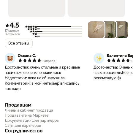
4.5
17 оценок
8 отзывов
Все отзывы
Оксана С.
Валентина Ба
9 апреля
1
Достоинства:
очень стильные и красивые
Достоинства:
Очень 
часики,мне очень понравились
часы,красивые.Всё п
Недостатки:
пока не обнаружила
рекомендую 👍
Комментарий:
в мой интерьер вписались
как надо
Продавцам
Личный кабинет продавца
Продавайте на Маркете
Документация для партнёров
Сайт для партнёров
Сотрудничество