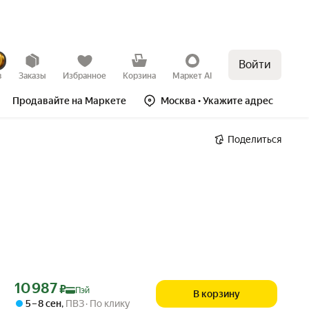
Войти
в
Заказы
Избранное
Корзина
Маркет AI
Продавайте на Маркете
Москва
• Укажите адрес
Поделиться
Цена с картой Яндекс Пэй 10987 ₽ вместо
10 987
₽
Пэй
В корзину
5 – 8 сен
,
ПВЗ
По клику