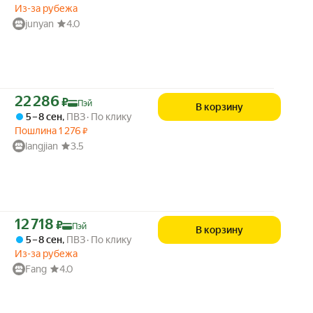
Из-за рубежа
junyan
4.0
Цена с картой Яндекс Пэй 22286 ₽ вместо
22 286
₽
Пэй
В корзину
5 – 8 сен
,
ПВЗ
По клику
Пошлина
1 276
₽
langjian
3.5
Цена с картой Яндекс Пэй 12718 ₽ вместо
12 718
₽
Пэй
В корзину
5 – 8 сен
,
ПВЗ
По клику
Из-за рубежа
Fang
4.0