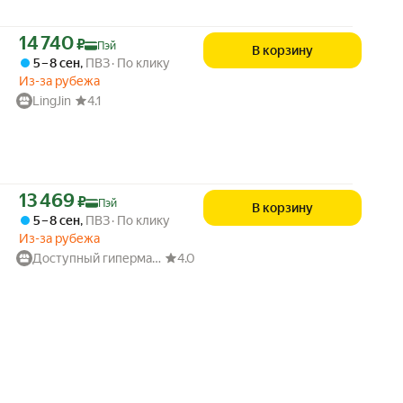
Цена с картой Яндекс Пэй 14740 ₽ вместо
14 740
₽
Пэй
В корзину
5 – 8 сен
,
ПВЗ
По клику
Из-за рубежа
LingJin
4.1
Цена с картой Яндекс Пэй 13469 ₽ вместо
13 469
₽
Пэй
В корзину
5 – 8 сен
,
ПВЗ
По клику
Из-за рубежа
Доступный гипермаркет2
4.0