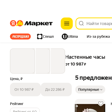
Яндекс
Яндекс
Все хиты
Спешл
Ultima
Из-за рубежа
Дом
Ремонт
Детям
Красота
Электроника
Настенные часы
от 
10 987
 ₽
5 предложен
Цена, ₽
Сортировка товаров
От 10 987 ₽
До 22 286 ₽
Популярные
Рейтинг
Рейтинг от 4.0