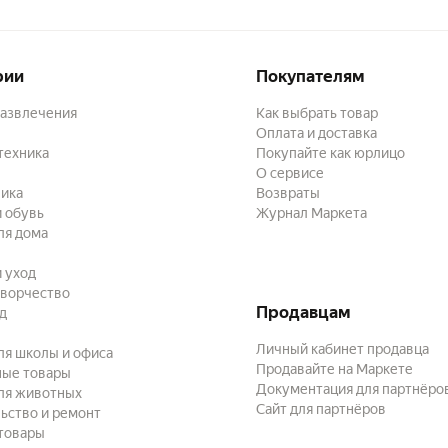
рии
Покупателям
развлечения
Как выбрать товар
Оплата и доставка
техника
Покупайте как юрлицо
О сервисе
ика
Возвраты
 обувь
Журнал Маркета
ля дома
и уход
творчество
Продавцам
ад
Личный кабинет продавца
ля школы и офиса
Продавайте на Маркете
ные товары
Документация для партнёро
ля животных
Сайт для партнёров
ьство и ремонт
товары