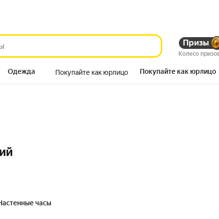
Призы
Колесо призо
Одежда
Покупайте как юрлицо
Покупайте как юрлицо
Продукты
ий
Настенные часы