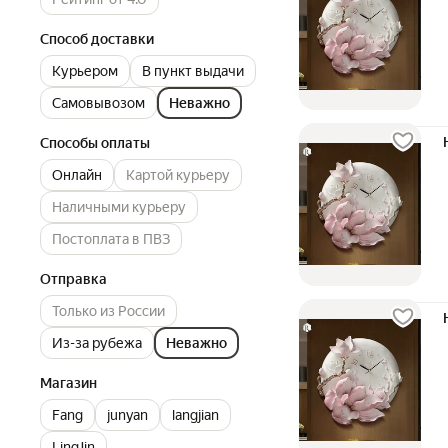
Способ доставки
Курьером
В пункт выдачи
Самовывозом
Неважно
Способы оплаты
Онлайн
Картой курьеру
Наличными курьеру
Постоплата в ПВЗ
Отправка
Только из России
Из-за рубежа
Неважно
Магазин
Fang
junyan
langjian
LingJin