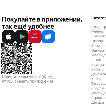
Покупайте в приложении,
Катего
так ещё удобнее
Досуг и 
Мебель
Бытовая 
Гигиена
Электрон
Одежда и
Товары д
Аптека
Красота 
Хобби и 
Дача и с
Наведите камеру на QR-код,

Книги
чтобы скачать приложение
Товары д
Спортив
Товары д
Строител
Детские 