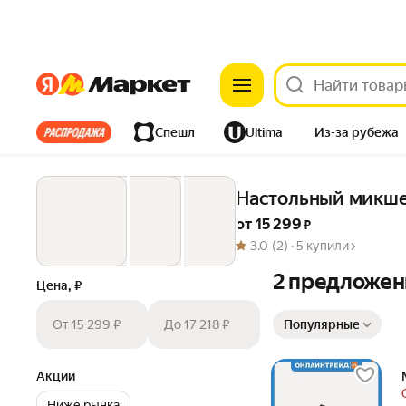
Яндекс
Яндекс
Все хиты
Спешл
Ultima
Из-за рубежа
Дом
Ремонт
Детям
Красота
Электроника
Настольный микше
от 
15 299
 ₽
3.0
(2) ·
5 купили
2 предложен
Цена, ₽
Сортировка товаров
От 15 299 ₽
До 17 218 ₽
Популярные
Акции
Ниже рынка