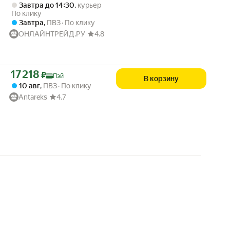
Завтра до 14:30
,
курьер
По клику
Завтра
,
ПВЗ
По клику
ОНЛАЙНТРЕЙД.РУ
4.8
Цена с картой Яндекс Пэй 17218 ₽ вместо
17 218
₽
Пэй
В корзину
10 авг
,
ПВЗ
По клику
Antareks
4.7