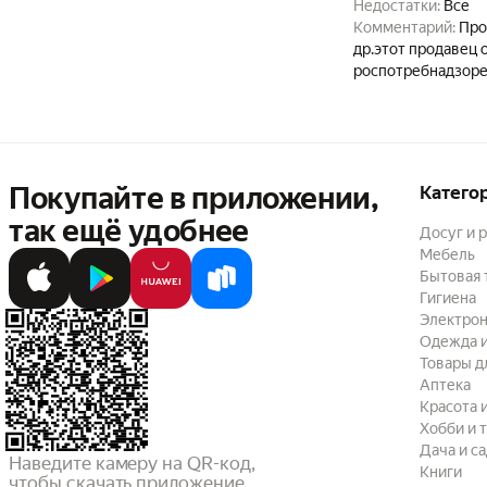
Недостатки:
Все
Комментарий:
Про
др.этот продавец 
роспотребнадзоре,
видимо и довольн
Покупайте в приложении,
Катего
так ещё удобнее
Досуг и 
Мебель
Бытовая 
Гигиена
Электрон
Одежда и
Товары д
Аптека
Красота 
Хобби и 
Дача и с
Наведите камеру на QR-код,

Книги
чтобы скачать приложение