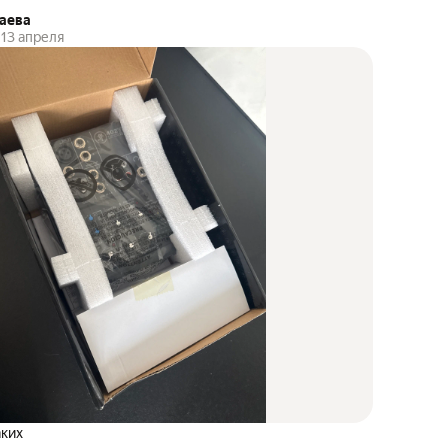
аева
13 апреля
ких