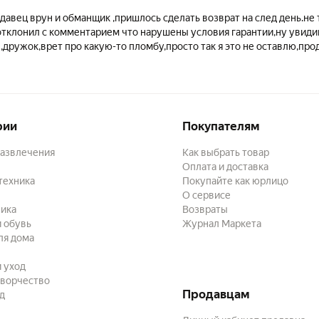
давец врун и обманщик ,пришлось сделать возврат на след день.не 
отклонил с комментарием что нарушены условия гарантии,ну увиди
дружок,врет про какую-то пломбу,просто так я это не оставлю,про
ый,высылай видео опломбирования с временем и датой обманщик
рии
Покупателям
развлечения
Как выбрать товар
Оплата и доставка
техника
Покупайте как юрлицо
О сервисе
ика
Возвраты
 обувь
Журнал Маркета
ля дома
и уход
творчество
Продавцам
ад