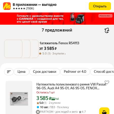
В приложении — выгодно
Открыть
★★★★★ (700К)
РЕКЛАМА
7 предложений
Натяжитель Fenox R54113
от 
3 585
 ₽
5.0
(1) ·
3 купили
Цена
Срок доставки
Рейтинг от 4.0
Способ дост
Натяжитель поликлинового ремня VW Passat
96-05, Audi A4 95-01, A6 95-05, FENOX
R54113
Осталась 1 шт
3 585
Цена с картой Яндекс Пэй 3585 ₽ вместо
₽
Пэй
Рейтинг товара: 5.0 из 5
Оценок: (1) · 2 купили
5.0
(1) · 2 купили
,
10 авг
ПВЗ
По клику
PARTKOM - для людей и авто
4.7