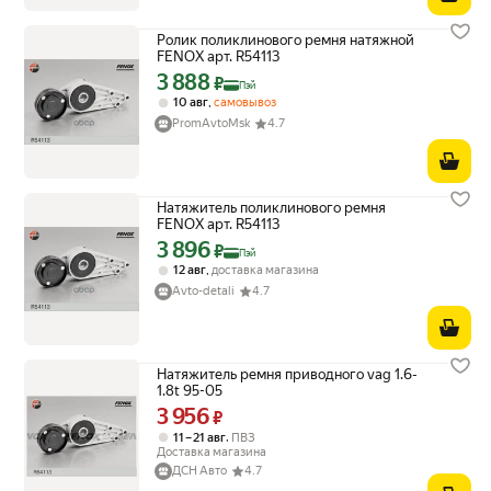
Ролик поликлинового ремня натяжной
FENOX арт. R54113
3 888
Цена с картой Яндекс Пэй 3888 ₽ вместо
₽
Пэй
,
10 авг
самовывоз
PromAvtoMsk
4.7
Натяжитель поликлинового ремня
FENOX арт. R54113
3 896
Цена с картой Яндекс Пэй 3896 ₽ вместо
₽
Пэй
,
12 авг
доставка магазина
Avto-detali
4.7
Натяжитель ремня приводного vag 1.6-
1.8t 95-05
3 956
Цена 3956 ₽ вместо
₽
,
11 – 21 авг
ПВЗ
Доставка магазина
ДСН Авто
4.7