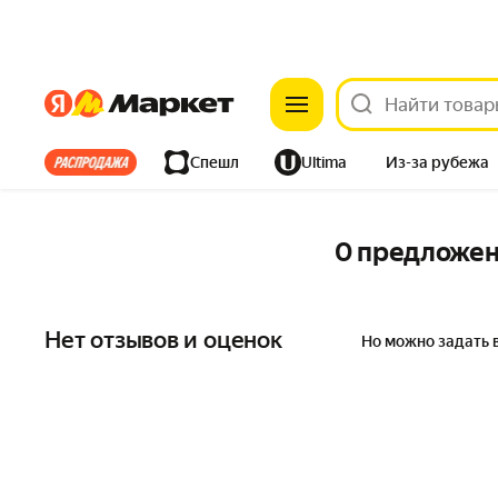
Яндекс
Яндекс
Все хиты
Спешл
Ultima
Из-за рубежа
Дом
Ремонт
Детям
Красота
Электроника
0 предложе
Нет отзывов и оценок
Но можно задать 