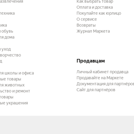
развлечения
Как выбрать товар
Оплата и доставка
техника
Покупайте как юрлицо
О сервисе
ика
Возвраты
 обувь
Журнал Маркета
ля дома
и уход
творчество
Продавцам
ад
Личный кабинет продавца
ля школы и офиса
Продавайте на Маркете
ные товары
Документация для партнёро
ля животных
Сайт для партнёров
ьство и ремонт
товары
ые украшения