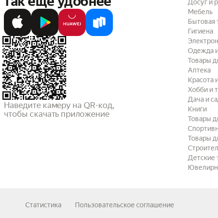
так ещё удобнее
Досуг и 
Мебель
Бытовая 
Гигиена
Электрон
Одежда и
Товары д
Аптека
Красота 
Хобби и 
Дача и с
Наведите камеру на QR-код,

Книги
чтобы скачать приложение
Товары д
Спортив
Товары д
Строител
Детские 
Ювелирн
Статистика
Пользовательское соглашение