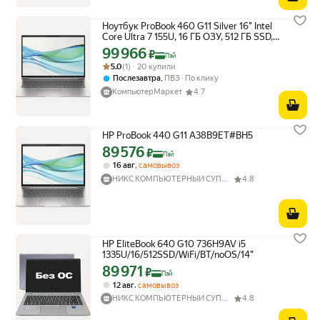
Ноутбук ProBook 460 G11 Silver 16" Intel
Core Ultra 7 155U, 16 ГБ ОЗУ, 512 ГБ SSD,
WUXGA IPS, DOS
99 966
Цена с картой Яндекс Пэй 99966 ₽ вместо
₽
Пэй
Рейтинг товара: 5.0 из 5
Оценок: (1) · 20 купили
5.0
(1) · 20 купили
,
Послезавтра
ПВЗ
По клику
КомпьютерМаркет
4.7
HP ProBook 440 G11 A38B9ET#BH5
89 576
Цена с картой Яндекс Пэй 89576 ₽ вместо
₽
Пэй
,
16 авг
самовывоз
НИКС КОМПЬЮТЕРНЫЙ СУПЕРМАРКЕТ
4.8
HP EliteBook 640 G10 736H9AV i5
1335U/16/512SSD/WiFi/BT/noOS/14"
89 971
Цена с картой Яндекс Пэй 89971 ₽ вместо
₽
Пэй
,
12 авг
самовывоз
НИКС КОМПЬЮТЕРНЫЙ СУПЕРМАРКЕТ
4.8