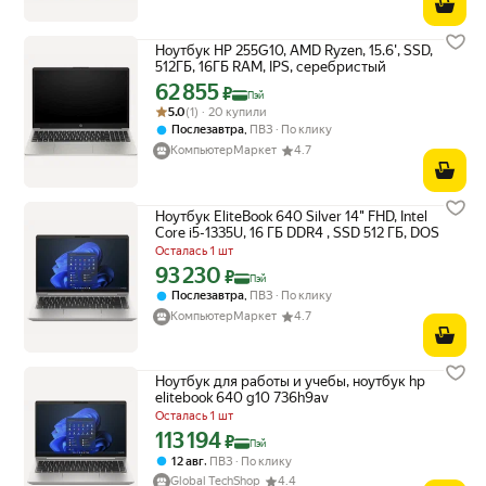
Ноутбук HP 255G10, AMD Ryzen, 15.6', SSD,
512ГБ, 16ГБ RAM, IPS, серебристый
62 855
Цена с картой Яндекс Пэй 62855 ₽ вместо
₽
Пэй
Рейтинг товара: 5.0 из 5
Оценок: (1) · 20 купили
5.0
(1) · 20 купили
,
Послезавтра
ПВЗ
По клику
КомпьютерМаркет
4.7
Ноутбук EliteBook 640 Silver 14" FHD, Intel
Core i5-1335U, 16 ГБ DDR4 , SSD 512 ГБ, DOS
Осталась 1 шт
93 230
Цена с картой Яндекс Пэй 93230 ₽ вместо
₽
Пэй
,
Послезавтра
ПВЗ
По клику
КомпьютерМаркет
4.7
Ноутбук для работы и учебы, ноутбук hp
elitebook 640 g10 736h9av
Осталась 1 шт
113 194
Цена с картой Яндекс Пэй 113194 ₽ вместо
₽
Пэй
,
12 авг
ПВЗ
По клику
Global TechShop
4.4