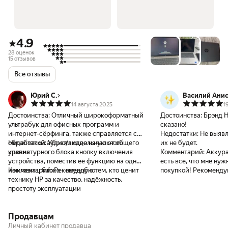
4.9
28 оценок
15 отзывов
Все отзывы
Юрий С.
Василий Ани
14 августа 2025
1
Достоинства:
Отличный широкоформатный
Достоинства:
Брэнд H
ультрабук для офисных программ и
сказано!
интернет-сёрфинга, также справляется с
Недостатки:
Не выявл
обработкой аудио/видео начального
Недостатки:
Убрали отдельную от общего
их не будет.
уровня
клавиатурного блока кнопку включения
Комментарий:
Аккура
устройства, поместив её функцию на одну
есть все, что мне нуж
из клавиш блока - неудобно
Комментарий:
Рекомендую тем, кто ценит
покупкой! Рекоменд
технику HP за качество, надёжность,
получить надежного 
простоту эксплуатации
Прежний нотбук от HP
лет и до сих пор испр
Продавцам
Личный кабинет продавца