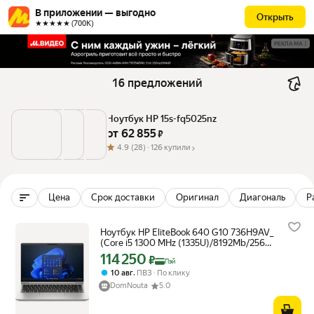
В приложении — выгодно
Открыть
★★★★★ (700К)
РЕКЛАМА
16 предложений
Ноутбук HP 15s-fq5025nz
от 
62 855
 ₽
4.9
(28) ·
126 купили
Цена
Срок доставки
Оригинал
Диагональ
Р
Ноутбук HP EliteBook 640 G10 736H9AV_
(Core i5 1300 MHz (1335U)/8192Mb/256
Gb SSD/14"/1920x1080/DOS)
114 250
Цена с картой Яндекс Пэй 114250 ₽ вместо
₽
Пэй
,
10 авг
ПВЗ
По клику
DomNouta
5.0