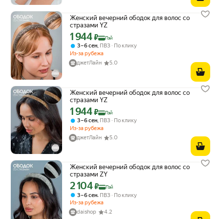
Женский вечерний ободок для волос со
стразами YZ
1 944
Цена с картой Яндекс Пэй 1944 ₽ вместо
₽
Пэй
,
3 – 6 сен
ПВЗ
По клику
Из-за рубежа
джетЛайн
5.0
Женский вечерний ободок для волос со
стразами YZ
1 944
Цена с картой Яндекс Пэй 1944 ₽ вместо
₽
Пэй
,
3 – 6 сен
ПВЗ
По клику
Из-за рубежа
джетЛайн
5.0
Женский вечерний ободок для волос со
стразами ZY
2 104
Цена с картой Яндекс Пэй 2104 ₽ вместо
₽
Пэй
,
3 – 6 сен
ПВЗ
По клику
Из-за рубежа
daishop
4.2