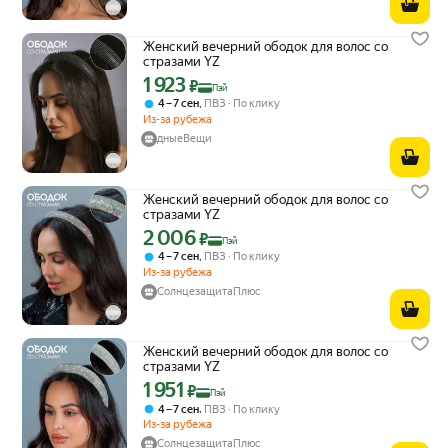
Женский вечерний ободок для волос со
стразами YZ
1 923
Цена с картой Яндекс Пэй 1923 ₽ вместо
₽
Пэй
,
4 – 7 сен
ПВЗ
По клику
Из-за рубежа
дныеВещи
Женский вечерний ободок для волос со
стразами YZ
2 006
Цена с картой Яндекс Пэй 2006 ₽ вместо
₽
Пэй
,
4 – 7 сен
ПВЗ
По клику
Из-за рубежа
СолнцезащитаПлюс
Женский вечерний ободок для волос со
стразами YZ
1 951
Цена с картой Яндекс Пэй 1951 ₽ вместо
₽
Пэй
,
4 – 7 сен
ПВЗ
По клику
Из-за рубежа
СолнцезащитаПлюс