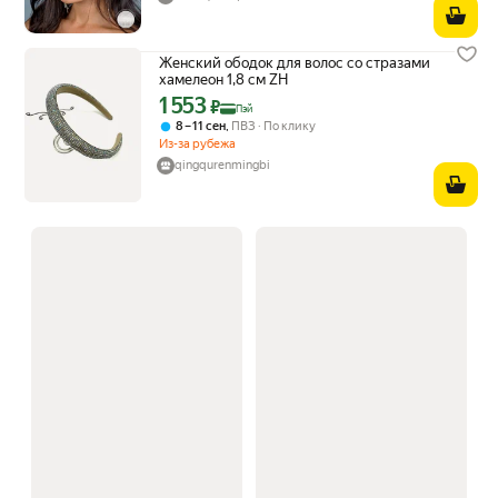
Женский ободок для волос со стразами
хамелеон 1,8 см ZH
1 553
Цена с картой Яндекс Пэй 1553 ₽ вместо
₽
Пэй
,
8 – 11 сен
ПВЗ
По клику
Из-за рубежа
qingqurenmingbi