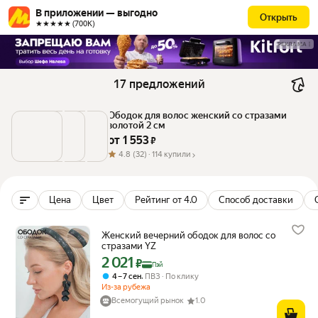
В приложении — выгодно
Открыть
★★★★★ (700К)
РЕКЛАМА
17 предложений
Ободок для волос женский со стразами 
золотой 2 см
от 
1 553
 ₽
4.8
(32) ·
114 купили
Цена
Цвет
Рейтинг от 4.0
Способ доставки
Женский вечерний ободок для волос со
стразами YZ
2 021
Цена с картой Яндекс Пэй 2021 ₽ вместо
₽
Пэй
,
4 – 7 сен
ПВЗ
По клику
Из-за рубежа
Всемогущий рынок
1.0