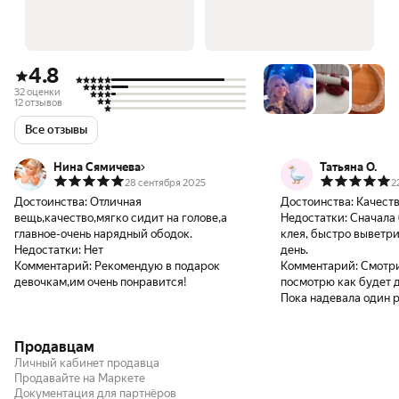
4.8
32 оценки
12 отзывов
Все отзывы
Нина Сямичева
Татьяна О.
28 сентября 2025
2
Достоинства:
Отличная
Достоинства:
Качеств
вещь,качество,мягко сидит на голове,а
Недостатки:
Сначала 
главное-очень нарядный ободок.
клея, быстро выветри
Недостатки:
Нет
день.
Комментарий:
Рекомендую в подарок
Комментарий:
Смотри
девочкам,им очень понравится!
посмотрю как будет д
Пока надевала один р
хорошее.
Продавцам
Личный кабинет продавца
Продавайте на Маркете
Документация для партнёров