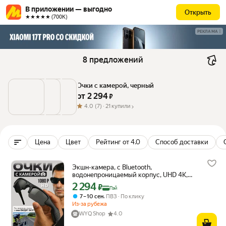
В приложении — выгодно
Открыть
★★★★★ (700К)
РЕКЛАМА
8 предложений
Очки с камерой, черный
от 
2 294
 ₽
4.0
(7) ·
21 купили
Цена
Цвет
Рейтинг от 4.0
Способ доставки
Экшн-камера, с Bluetooth,
водонепроницаемый корпус, UHD 4К,
защитная коробка
2 294
Цена с картой Яндекс Пэй 2294 ₽ вместо
₽
Пэй
,
7 – 10 сен
ПВЗ
По клику
Из-за рубежа
WYQ Shop
4.0