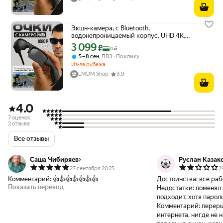
Экшн-камера, с Bluetooth,
водонепроницаемый корпус, UHD 4К,
защитная коробка
3 099
Цена с картой Яндекс Пэй 3099 ₽ вместо
₽
Пэй
,
5 – 8 сен
ПВЗ
По клику
Из-за рубежа
LMDM Shop
3.9
4.0
7 оценок
2 отзыва
Все отзывы
Саша Чибиряев
Руслан Казак
27 сентября 2025
2
Комментарий:
👍👍👍👍👍👍👍
Достоинства:
всё раб
Показать перевод
Недостатки:
поменял 
подходит, хотя парол
Комментарий:
переры
интернета, нигде не 