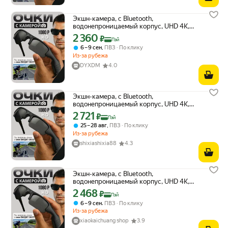
Экшн-камера, с Bluetooth,
водонепроницаемый корпус, UHD 4К,
защитная коробка
2 360
Цена с картой Яндекс Пэй 2360 ₽ вместо
₽
Пэй
,
6 – 9 сен
ПВЗ
По клику
Из-за рубежа
DYXDM
4.0
Экшн-камера, с Bluetooth,
водонепроницаемый корпус, UHD 4К,
защитная коробка
2 721
Цена с картой Яндекс Пэй 2721 ₽ вместо
₽
Пэй
,
25 – 28 авг
ПВЗ
По клику
Из-за рубежа
shixiashixia88
4.3
Экшн-камера, с Bluetooth,
водонепроницаемый корпус, UHD 4К,
защитная коробка
2 468
Цена с картой Яндекс Пэй 2468 ₽ вместо
₽
Пэй
,
6 – 9 сен
ПВЗ
По клику
Из-за рубежа
xiaokaichuang shop
3.9