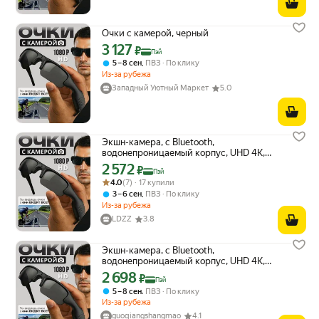
Очки с камерой, черный
3 127
Цена с картой Яндекс Пэй 3127 ₽ вместо
₽
Пэй
,
5 – 8 сен
ПВЗ
По клику
Из-за рубежа
Западный Уютный Маркет
5.0
Экшн-камера, с Bluetooth,
водонепроницаемый корпус, UHD 4К,
защитная коробка
2 572
Цена с картой Яндекс Пэй 2572 ₽ вместо
₽
Пэй
Рейтинг товара: 4.0 из 5
Оценок: (7) · 17 купили
4.0
(7) · 17 купили
,
3 – 6 сен
ПВЗ
По клику
Из-за рубежа
LDZZ
3.8
Экшн-камера, с Bluetooth,
водонепроницаемый корпус, UHD 4К,
защитная коробка
2 698
Цена с картой Яндекс Пэй 2698 ₽ вместо
₽
Пэй
,
5 – 8 сен
ПВЗ
По клику
Из-за рубежа
guoqiangshangmao
4.1