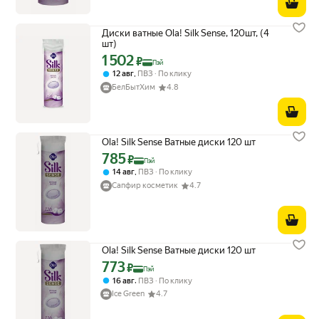
Диски ватные Ola! Silk Sense, 120шт, (4
шт)
1 502
Цена с картой Яндекс Пэй 1502 ₽ вместо
₽
Пэй
,
12 авг
ПВЗ
По клику
БелБытХим
4.8
Ola! Silk Sense Ватные диски 120 шт
785
Цена с картой Яндекс Пэй 785 ₽ вместо
₽
Пэй
,
14 авг
ПВЗ
По клику
Сапфир косметик
4.7
Ola! Silk Sense Ватные диски 120 шт
773
Цена с картой Яндекс Пэй 773 ₽ вместо
₽
Пэй
,
16 авг
ПВЗ
По клику
Ice Green
4.7