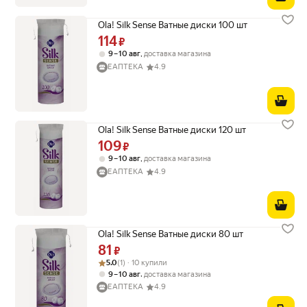
Ola! Silk Sense Ватные диски 100 шт
114
Цена 114 ₽ вместо
₽
,
9 – 10 авг
доставка магазина
ЕАПТЕКА
4.9
Ola! Silk Sense Ватные диски 120 шт
109
Цена 109 ₽ вместо
₽
,
9 – 10 авг
доставка магазина
ЕАПТЕКА
4.9
Ola! Silk Sense Ватные диски 80 шт
81
Цена 81 ₽ вместо
₽
Рейтинг товара: 5.0 из 5
Оценок: (1) · 10 купили
5.0
(1) · 10 купили
,
9 – 10 авг
доставка магазина
ЕАПТЕКА
4.9