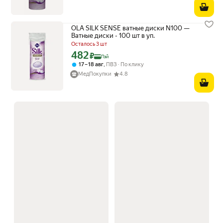
OLA SILK SENSE ватные диски N100 —
Ватные диски - 100 шт в уп.
Осталось 3 шт
482
Цена с картой Яндекс Пэй 482 ₽ вместо
₽
Пэй
,
17 – 18 авг
ПВЗ
По клику
МедПокупки
4.8