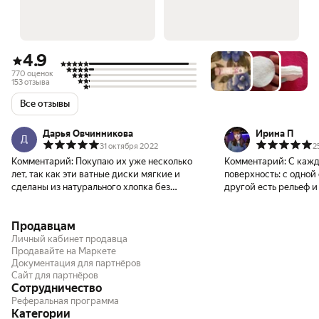
4.9
770 оценок
153 отзыва
Все отзывы
Дарья Овчинникова
Ирина П
Д
31 октября 2022
2
Комментарий:
Покупаю их уже несколько
Комментарий:
С кажд
лет, так как эти ватные диски мягкие и
поверхность: с одной
сделаны из натурального хлопка без
другой есть рельеф и
примеси синтетики. У них рельефная
края. Мягкие и прия
поверхность, она и помогает хорошо
для снятия макияжа, 
Продавцам
очищать кожу. Ватные диски используются
прекрасно справляют
экономно, так как одного хватает снять
соответствует качест
Личный кабинет продавца
макияж с обоих глаз, он не расползается и
Продавайте на Маркете
покупку.
Документация для партнёров
не рвется, как более дешевые варианты.
Сайт для партнёров
Диски имеют эффект прошитых краев, они
Сотрудничество
пухлые и мягкие. И самое главное —
Реферальная программа
никаких ворсинок после их использования.
Категории
В упаковке 120 штук, хватает надолго.